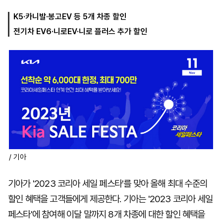
K5·카니발·봉고EV 등 5개 차종 할인
전기차 EV6·니로EV·니로 플러스 추가 할인
마
운
대
켓
세
학
파
동
워
문
골
프
/ 기아
기아가 '2023 코리아 세일 페스타'를 맞아 올해 최대 수준의
할인 혜택을 고객들에게 제공한다. 기아는 '2023 코리아 세일
페스타'에 참여해 이달 말까지 8개 차종에 대한 할인 혜택을