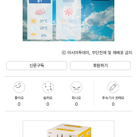
ⓒ 아시아투데이, 무단전재 및 재배포 금지
Unmute
신문구독
후원하기
좋아요
슬퍼요
화나요
후속기사 원해요
0
0
0
0