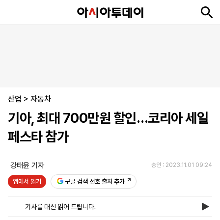
뉴
최
속
정
사
경
국
오
피
아
문
포
스
신
보
치
회
제
제
피
플
투
화
토
니
시
·
산업
언
티
스
>
자동차
포
기아, 최대 700만원 할인…코리아 세일
츠
페스타 참가
ENGLISH
中
Tiếng
文
Việt
강태윤 기자
승인 : 2023.11.01 09:24
앱에서 읽기
구글 검색 선호 출처 추가
지
신
후
제
회
앱
면
문
원
보
사
설
기사를 대신 읽어 드립니다.
보
구
하
24
소
치
기
독
기
시
개