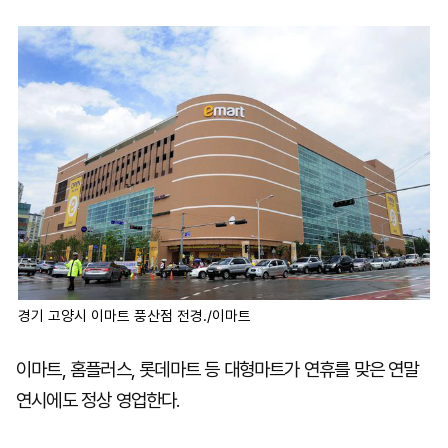
마
운
대
켓
세
학
파
동
워
문
골
프
경기 고양시 이마트 풍산점 전경./이마트
이마트, 홈플러스, 롯데마트 등 대형마트가 연휴를 맞은 연말
연시에도 정상 영업한다.