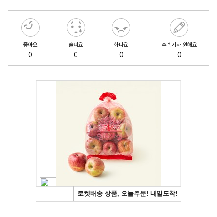
좋아요
슬퍼요
화나요
후속기사 원해요
0
0
0
0