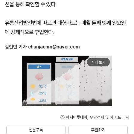
션을 통해 확인할 수 있다.
유통산업발전법에 따르면 대형마트는 매월 둘째·넷째 일요일
에 강제적으로 휴업한다.
김현민 기자
chunjaehm@naver.com
더보기
arrow_forward_ios
ⓒ 아시아투데이, 무단전재 및 재배포 금지
Mute
신문구독
후원하기