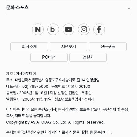
문화·스포츠
회사소개
지면보기
신문구독
PC버전
앱설치
제호 : 아시아투데이
주소 : 대한민국 서울특별시 영등포구 의사당대로1길 34 인영빌딩
대표전화 : 02) 769-5000 | 등록번호 : 서울 아00160
등록일 : 2006년 1월 18일 | 회장·발행인·편집인 : 우종순
발행일자 : 2005년 11월 11일 | 청소년보호책임자 : 성희제
아시아투데이의 모든 콘텐츠(기사)는 저작권법의 보호를 받으며, 무단전재 및 수집,
복사, 재배포 등을 금지합니다.
Copyright by ASIATODAY Co., Ltd. All Rights Reserved.
본지는 한국신문윤리위원회의 서약사로서 신문윤리강령을 준수합니다.