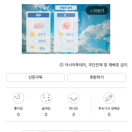
더보기
arrow_forward_ios
ⓒ 아시아투데이, 무단전재 및 재배포 금지
Unmute
신문구독
후원하기
좋아요
슬퍼요
화나요
후속기사 원해요
0
0
0
0