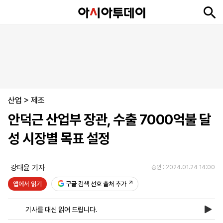
뉴
최
속
정
사
경
국
오
피
아
문
포
스
신
보
치
회
제
제
피
플
투
화
토
니
시
·
산업
언
티
스
>
제조
포
안덕근 산업부 장관, 수출 7000억불 달
츠
성 시장별 목표 설정
ENGLISH
中
Tiếng
文
Việt
강태윤 기자
승인 : 2024.01.24 14:00
앱에서 읽기
구글 검색 선호 출처 추가
지
신
후
제
회
앱
면
문
원
보
사
설
기사를 대신 읽어 드립니다.
보
구
하
24
소
치
기
독
기
시
개