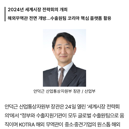
2024년 세계시장 전략회의 개최
해외무역관 전면 개방…수출원팀 코리아 핵심 플랫폼 활용
마
운
대
켓
세
학
파
동
워
문
골
프
안덕근 산업통상자원부 장관 / 산업부
안덕근 산업통상자원부 장관은 24일 열린 '세계시장 전략회
의'에서 "정부와 수출지원기관이 모두 글로벌 수출원팀으로 움
직이며 KOTRA 해외 무역관이 중소·중견기업의 원스톱 해외