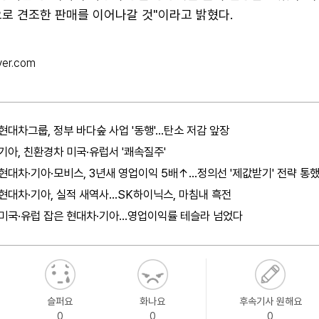
으로 견조한 판매를 이어나갈 것"이라고 밝혔다.
ver.com
현대차그룹, 정부 바다숲 사업 '동행'…탄소 저감 앞장
기아, 친환경차 미국·유럽서 '쾌속질주'
현대차·기아·모비스, 3년새 영업이익 5배↑…정의선 '제값받기' 전략 통
현대차·기아, 실적 새역사…SK하이닉스, 마침내 흑전
미국·유럽 잡은 현대차·기아…영업이익률 테슬라 넘었다
슬퍼요
화나요
후속기사 원해요
0
0
0