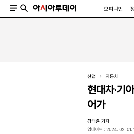
오피니언
오피니언
정치
사회
사설
정치일반
사회일반
칼럼·기고
청와대
사건·사고
기자의 눈
국회·정당
법원·검찰
피플
북한
교육·행정
산업
자동차
외교
노동·복지·환경
현대차·기아
국방
보건·의학
정부
어가
강태윤 기자
SNS
뉴스스탠드
네이버블로그
아투TV(유튜브)
페이스북
업데이트 : 2024. 02. 01. 