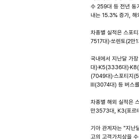
수 259대 등 전년 동
내는 15.3% 증가, 
차종별 실적은 스포티지
7517대)·쏘렌토(2만
국내에서 지난달 가장 
대)·K5(3336대)·
(7049대)·스포티지(
Ⅲ(3074대) 등 버스
차종별 해외 실적은 스
만3573대, K3(포르
기아 관계자는 "지난달
고의 고객가치상을 수