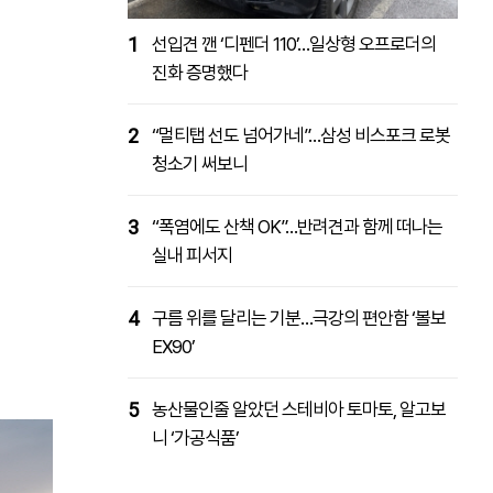
1
선입견 깬 ‘디펜더 110’…일상형 오프로더의
진화 증명했다
2
“멀티탭 선도 넘어가네”…삼성 비스포크 로봇
청소기 써보니
3
“폭염에도 산책 OK”…반려견과 함께 떠나는
실내 피서지
4
구름 위를 달리는 기분…극강의 편안함 ‘볼보
EX90’
5
농산물인줄 알았던 스테비아 토마토, 알고보
니 ‘가공식품’