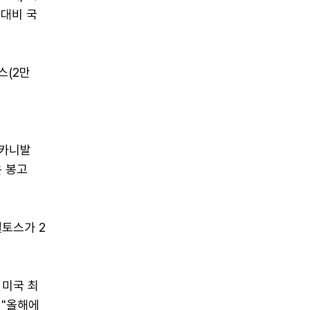
 대비 국
스(2만
해 카니발
은 봉고
셀토스가 2
 미국 최
 "올해에