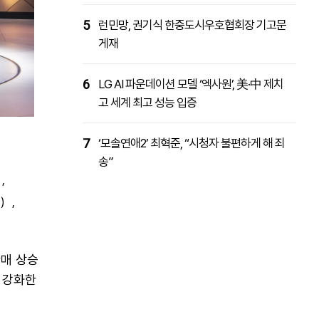
5
런민망, 권기식 한중도시우호협회장 기고문
게재
6
LG AI 파운데이션 모델 ‘엑사원’, 美·中 제치
고 세계 최고 성능 입증
7
‘모솔연애2’ 최혁준, “시청자 불편하게 해 죄
송”
,
)
,
매 상승
 강화한