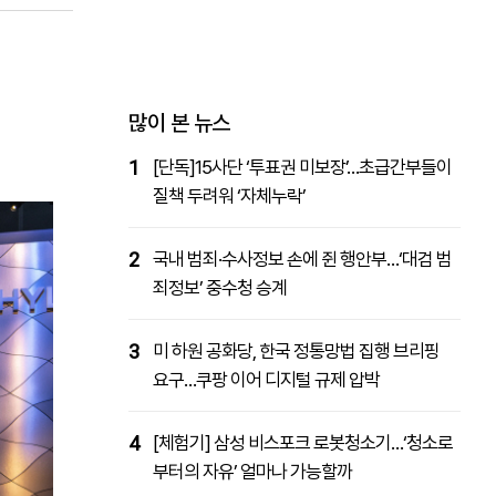
패밀리사이트
마켓파워
아투TV
대학동문골프최강전
많이 본 뉴스
1
[단독]15사단 ‘투표권 미보장’…초급간부들이
질책 두려워 ‘자체누락’
2
국내 범죄·수사정보 손에 쥔 행안부…‘대검 범
죄정보’ 중수청 승계
3
미 하원 공화당, 한국 정통망법 집행 브리핑
요구…쿠팡 이어 디지털 규제 압박
4
[체험기] 삼성 비스포크 로봇청소기…‘청소로
부터의 자유’ 얼마나 가능할까