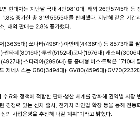
면 현대차는 지난달 국내 4만9810대, 해외 26만5745대 등 
 1.8% 증가한 총 31만5555대를 판매했다. 지난해 같은 기간
소, 해외 판매는 2.8% 증가했다.
3635대)·쏘나타(496대)·아반떼(4438대) 등 8573대를 팔
·싼타페(8016대)·투싼(5152대)코나(1976대)·캐스퍼(3006대
(4927대)·스타리아(2996대) 등 중대형 버스·트럭은 1710대 
제네시스는 G80(3494대)· GV80(4596대)·GV70(2232대
 수요와 정책에 적합한 판매·생산 체계를 강화해 권역별 시장 
 경쟁력 있는 신차 출시, 전기차 라인업 확장 등을 통해 전동
중심의 사업운영을 추진해 나갈 계획"이라고 밝혔다.