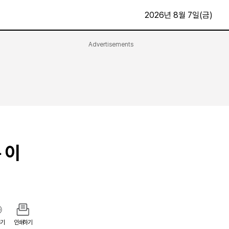
2026년 8월 7일(금)
Advertisements
문화·스포츠
최신
전체
방송
지면보기
가요
구독신청
영화
First Edition
문화
후원하기
 이
카
종교
제보24시
스포츠
알립니다
여행
기
인쇄하기