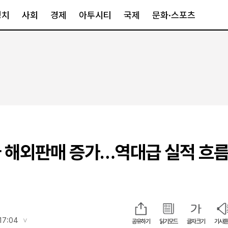
정치
사회
경제
아투시티
국제
문화·스포츠
경제
아투시티
국제
경제일반
종합
세계일반
정책
메트로
아시아·호주
금융·증권
경기·인천
북미
산업
세종·충청
중남미
IT·과학
영남
유럽
 해외판매 증가…역대급 실적 흐름
부동산
호남
중동·아프리
유통
강원
중기·벤처
제주
인스타그램
17:04
공유하기
읽기모드
글자크기
기사듣