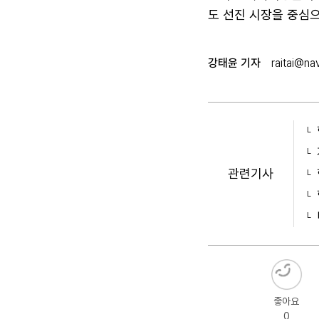
도 선진 시장을 중심
강태윤 기자
raitai@na
관련기사
좋아요
0