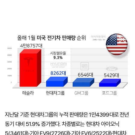
지난달 기준 현대차그룹의 누적 판매량은 1만4399대로 전년
동기 대비 51.9% 증가했다. 차종별로는 현대차 아이오닉
5(3461대)·기아 EV9(2726대)·기아 EV6(2522대)·현대차