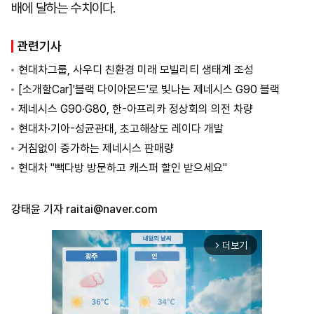
배에 달하는 수치이다.
관련기사
현대차그룹, 사우디 친환경 미래 모빌리티 생태계 조성
[소개할Car]'블랙 다이아몬드'로 빛나는 제네시스 G90 블랙
제네시스 G90·G80, 한-아프리카 정상회의 의전 차량
현대차·기아-성균관대, 초고해상도 레이다 개발
거침없이 증가하는 제네시스 판매량
현대차 "빽다방 방문하고 캐스퍼 할인 받으세요"
강태윤 기자
raitai@naver.com
더보기
arrow_forward_ios