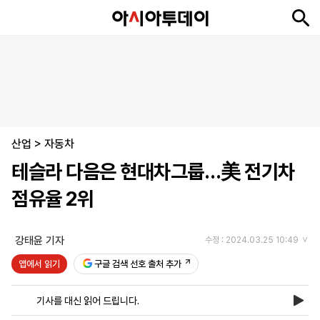
뉴
최
속
정
사
경
국
오
피
아
문
포
스
신
보
치
회
제
제
피
플
투
화
토
니
시
·
산업
언
티
스
>
자동차
포
테슬라 다음은 현대차그룹…美 전기차
츠
점유율 2위
ENGLISH
中
Tiếng
文
Việt
강태윤 기자
수정 : 2024.03.25 10:49
앱에서 읽기
구글 검색 선호 출처 추가
지
신
후
제
회
앱
면
문
원
보
사
설
기사를 대신 읽어 드립니다.
보
구
하
24
소
치
기
독
기
시
개