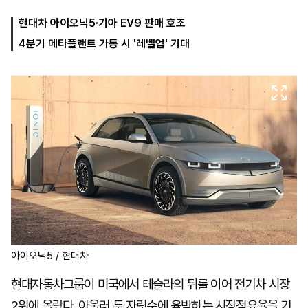
현대차 아이오닉5·기아 EV9 판매 호조
4분기 메타플랜트 가동 시 '레벨업' 기대
마
운
대
켓
세
학
파
동
워
문
골
프
아이오닉5 / 현대차
현대자동차그룹이 미국에서 테슬라의 뒤를 이어 전기차 시장
2위에 올랐다. 아울러 두 자릿수에 육박하는 시장점유율을 기