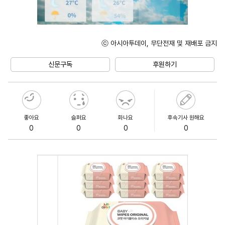
ⓒ 아시아투데이, 무단전재 및 재배포 금지
Unmute
신문구독
후원하기
좋아요
슬퍼요
화나요
후속기사 원해요
0
0
0
0