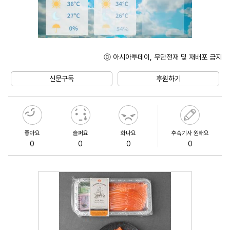
ⓒ 아시아투데이, 무단전재 및 재배포 금지
Mute
신문구독
후원하기
좋아요
슬퍼요
화나요
후속기사 원해요
0
0
0
0