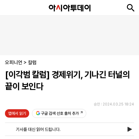
뉴
최
속
정
사
경
국
오
피
아
문
포
스
신
보
치
회
제
제
피
플
투
화
토
니
시
·
오피니언
언
티
스
>
칼럼
포
[이각범 칼럼] 경제위기, 기나긴 터널의
츠
끝이 보인다
ENGLISH
中
Tiếng
文
Việt
승인 : 2024.03.25 18:24
앱에서 읽기
구글 검색 선호 출처 추가
지
신
후
제
회
앱
면
문
원
보
사
설
기사를 대신 읽어 드립니다.
보
구
하
24
소
치
기
독
기
시
개