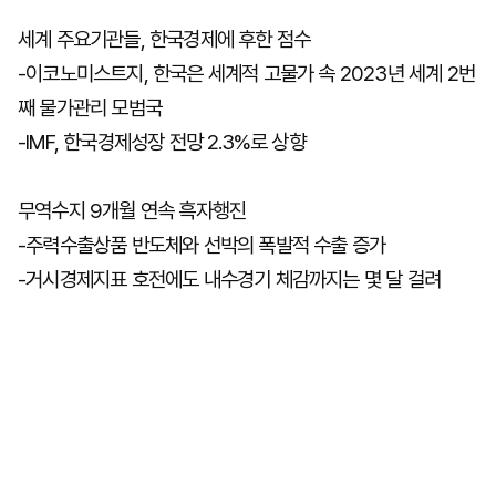
세계 주요기관들, 한국경제에 후한 점수
-이코노미스트지, 한국은 세계적 고물가 속 2023년 세계 2번
마
운
대
켓
세
학
째 물가관리 모범국
파
동
워
문
-IMF, 한국경제성장 전망 2.3%로 상향
골
프
무역수지 9개월 연속 흑자행진
-주력수출상품 반도체와 선박의 폭발적 수출 증가
-거시경제지표 호전에도 내수경기 체감까지는 몇 달 걸려