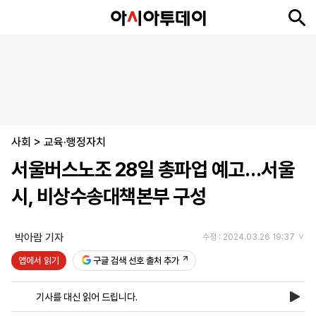
뉴
최
속
정
사
경
국
오
피
아
문
포
스
신
보
치
회
제
제
피
플
투
화
토
니
시
·
사회
언
티
스
>
교육·행정자치
포
서울버스노조 28일 총파업 예고…서울
츠
시, 비상수송대책본부 구성
ENGLISH
中
Tiếng
文
Việt
박아람 기자
수정 : 2024.03.26 19:37
앱에서 읽기
구글 검색 선호 출처 추가
지
신
후
제
회
앱
면
문
원
보
사
설
기사를 대신 읽어 드립니다.
보
구
하
24
소
치
기
독
기
시
개