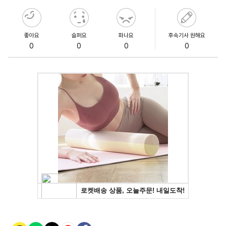
좋아요
슬퍼요
화나요
후속기사 원해요
0
0
0
0