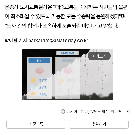
윤종장 도시교통실장은 "대중교통을 이용하는 시민들의 불편
이 최소화될 수 있도록 가능한 모든 수송력을 동원하겠다"며
"노사 간의 합의가 조속하게 도출되길 바란다"고 말했다.
박아람 기자
parkaram@asiatoday.co.kr
더보기
arrow_forward_ios
ⓒ 아시아투데이, 무단전재 및 재배포 금지
Unmute
신문구독
후원하기