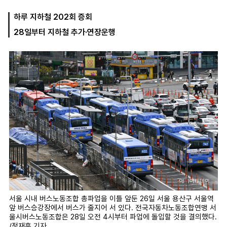
하루 지하철 202회 증회
28일부터 지하철 추가·연장운행
마
운
대
켓
세
학
파
동
워
문
골
프
서울 시내 버스노동조합 총파업을 이틀 앞둔 26일 서울 용산구 서울역
앞 버스승강장에서 버스가 줄지어 서 있다. 전국자동차노동조합연맹 서
울시버스노동조합은 28일 오전 4시부터 파업에 돌입할 것을 결의했다.
/정재훈 기자