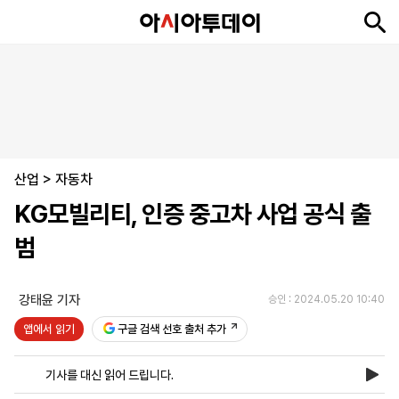
뉴
최
속
정
사
경
국
오
피
아
문
포
스
신
보
치
회
제
제
피
플
투
화
토
니
시
·
산업
언
티
스
>
자동차
포
KG모빌리티, 인증 중고차 사업 공식 출
츠
범
ENGLISH
中
Tiếng
文
Việt
강태윤 기자
승인 : 2024.05.20 10:40
앱에서 읽기
구글 검색 선호 출처 추가
지
신
후
제
회
앱
면
문
원
보
사
설
기사를 대신 읽어 드립니다.
보
구
하
24
소
치
기
독
기
시
개