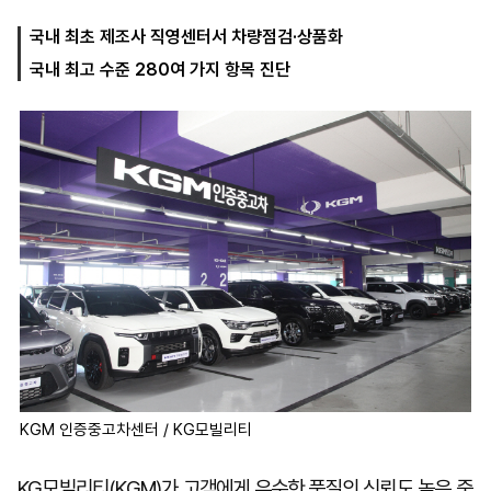
국내 최초 제조사 직영센터서 차량점검·상품화
국내 최고 수준 280여 가지 항목 진단
마
운
대
켓
세
학
파
동
워
문
골
프
KGM 인증중고차센터 / KG모빌리티
KG모빌리티(KGM)가 고객에게 우수한 품질의 신뢰도 높은 중