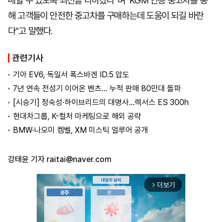
매할 수 있도록 최선을 다하겠다"며 "KGM 인증 중고차를 통
해 고객들이 안전한 중고차를 구매하는데 도움이 되길 바란
다"고 말했다.
관련기사
기아 EV6, 독일서 폭스바겐 ID.5 압도
7년 연속 전성기 이어온 벤츠… 누적 판매 80만대 돌파
[시승기] 정숙성·하이브리드의 대명사…렉서스 ES 300h
현대차그룹, K-컬처 마케팅으로 해외 공략
BMW·나오미 켐벨, XM 미스틱 얼루어 공개
강태윤 기자
raitai@naver.com
더보기
arrow_forward_ios