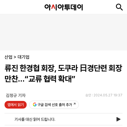
뉴
최
속
정
사
경
국
오
피
아
문
포
스
신
보
치
회
제
제
피
플
투
화
토
니
시
·
산업
언
티
스
>
대기업
포
류진 한경협 회장, 도쿠라 日경단련 회장
츠
만찬…“교류 협력 확대”
ENGLISH
中
Tiếng
文
Việt
김정규 기자
승인 : 2024.05.27 19:37
앱에서 읽기
구글 검색 선호 출처 추가
지
신
후
제
회
앱
면
문
원
보
사
설
기사를 대신 읽어 드립니다.
보
구
하
24
소
치
기
독
기
시
개