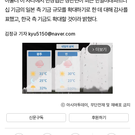
아울러 이 자리에서 한경협은 경단련이 최근 한일미래파트너
십 기금의 일본 측 기금 규모를 확대하기로 한 데 대해 감사를
표했고, 한국 측 기금도 확대할 것이라 밝혔다.
김정규 기자
kyu5150@naver.com
더보기
arrow_forward_ios
ⓒ 아시아투데이, 무단전재 및 재배포 금지
Unmute
신문구독
후원하기