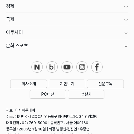
경제
국제
아투시티
문화·스포츠
회사소개
지면보기
신문구독
PC버전
앱설치
제호 : 아시아투데이
주소 : 대한민국 서울특별시 영등포구 의사당대로1길 34 인영빌딩
대표전화 : 02) 769-5000 | 등록번호 : 서울 아00160
등록일 : 2006년 1월 18일 | 회장·발행인·편집인 : 우종순