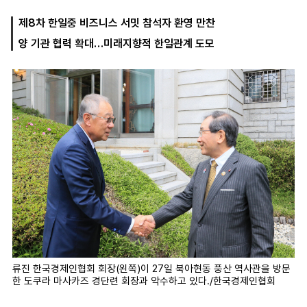
제8차 한일중 비즈니스 서밋 참석자 환영 만찬
양 기관 협력 확대…미래지향적 한일관계 도모
마
운
대
켓
세
학
파
동
워
문
골
프
류진 한국경제인협회 회장(왼쪽)이 27일 북아현동 풍산 역사관을 방문
한 도쿠라 마사카즈 경단련 회장과 악수하고 있다./한국경제인협회