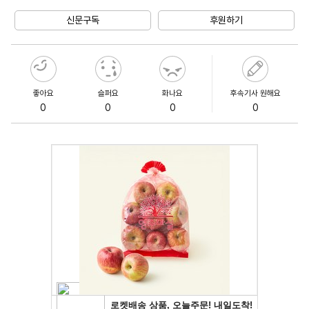
Mute
신문구독
후원하기
좋아요
슬퍼요
화나요
후속기사 원해요
0
0
0
0