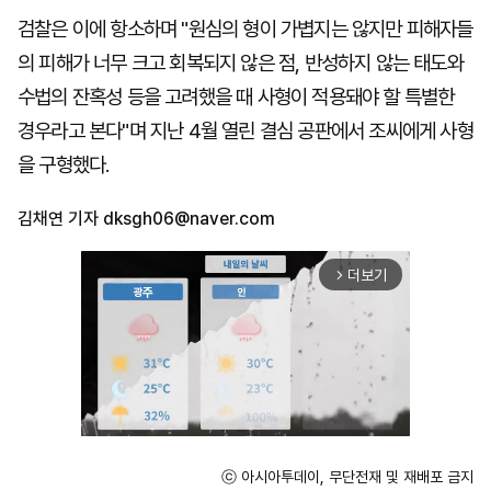
검찰은 이에 항소하며 "원심의 형이 가볍지는 않지만 피해자들
의 피해가 너무 크고 회복되지 않은 점, 반성하지 않는 태도와
수법의 잔혹성 등을 고려했을 때 사형이 적용돼야 할 특별한
경우라고 본다"며 지난 4월 열린 결심 공판에서 조씨에게 사형
을 구형했다.
김채연 기자
dksgh06@naver.com
더보기
arrow_forward_ios
ⓒ 아시아투데이, 무단전재 및 재배포 금지