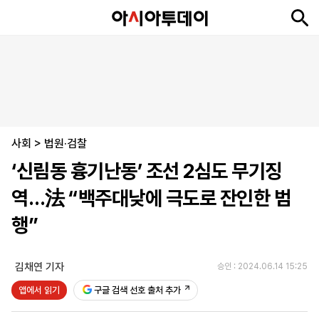
뉴
최
속
정
사
경
국
오
피
아
문
포
스
신
보
치
회
제
제
피
플
투
화
토
니
시
·
사회
언
티
스
>
법원·검찰
포
‘신림동 흉기난동’ 조선 2심도 무기징
츠
역…法 “백주대낮에 극도로 잔인한 범
ENGLISH
中
Tiếng
행”
文
Việt
김채연 기자
승인 : 2024.06.14 15:25
지
신
후
제
회
앱
앱에서 읽기
구글 검색 선호 출처 추가
면
문
원
보
사
설
보
구
하
24
소
치
기
독
기
시
개