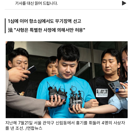
기사를 대신 읽어 드립니다.
마
운
대
1심에 이어 항소심에서도 무기징역 선고
켓
세
학
法 "사형은 특별한 사정에 의해서만 허용"
파
동
워
문
골
프
지난해 7월21일 서울 관악구 신림동에서 흉기를 휘둘러 4명의 사상자
를 낸 조선. /연합뉴스