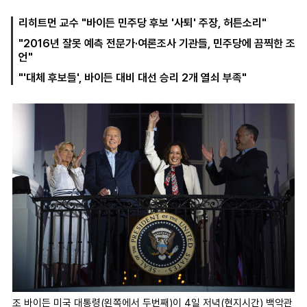
리히트먼 교수 "바이든 민주당 후보 '사퇴' 주장, 허튼소리"
"2016년 잘못 예측 전문가·여론조사 기관들, 민주당에 끔찍한 조
마
운
대
언"
켓
세
학
파
동
"'대체 후보들', 바이든 대비 대선 승리 2개 열쇠 부족"
워
문
골
프
조 바이든 미국 대통령(왼쪽에서 두번째)이 4일 저녁(현지시간) 백악관