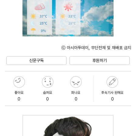
ⓒ 아시아투데이, 무단전재 및 재배포 금지
Mute
신문구독
후원하기
좋아요
슬퍼요
화나요
후속기사 원해요
0
0
0
0