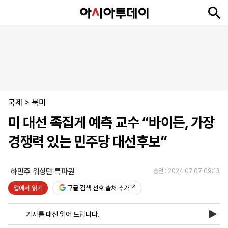
뉴
최
속
정
사
경
국
오
피
아
문
포
스
신
보
치
회
제
제
피
플
투
화
토
니
시
·
국제
언
티
스
>
북미
포
미 대선 족집게 예측 교수 “바이든, 가장
츠
경쟁력 있는 민주당 대선후보”
ENGLISH
中
Tiếng
文
Việt
하만주 워싱턴 특파원
승인 : 2024.07.07 09:13
앱에서 읽기
구글 검색 선호 출처 추가
지
신
후
제
회
앱
면
문
원
보
사
설
기사를 대신 읽어 드립니다.
보
구
하
24
소
치
기
독
기
시
개