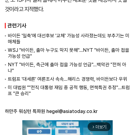
것이라고 지적했다.
관련기사
바이든 '일축'에 대선후보 '교체' 가능성 사라졌는데도 부추기는 미
매체들
WSJ "바이든, 출마 누구도 막지 못해"...NYT "바이든, 출마 접을
가능성 언급"
NYT "바이든, 측근에 출마 접을 가능성 언급"...백악관 "전혀 아
냐"
트럼프 '대세론' 여론조사 속속...해리스 경쟁력, 바이든보다 우위
미 대법원 ""전직 대통령 재임 중 공적 행동, 면책특권 추정"...트럼
프 "큰 승리"
하만주 워싱턴 특파원
hegel@asiatoday.co.kr
더보기
arrow_forward_ios