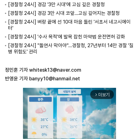
[경찰청 24시] 경감 '3만 시대'에 고심 깊은 경찰청
[경찰청 24시] 경감 3만 시대 코앞…고심 깊어지는 경찰청
[경찰청 24시] 벼랑 끝에 선 10대 마음 돌린 '서초서 네고시에이
터'
[경찰청 24시] '수사 목적'에 발목 잡힌 마약범 운전면허 강화
[경찰청 24시] "돌연사 막아야"…경찰청, 27년부터 14만 경찰 '질
병 위험도' 관리
정민훈 기자
whitesk13@naver.com
반영윤 기자
banyy10@hanmail.net
더보기
arrow_forward_ios