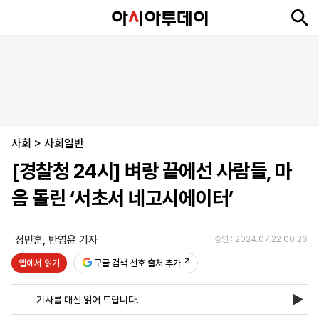
뉴
최
속
정
사
경
국
오
피
아
문
포
스
신
보
치
회
제
제
피
플
투
화
토
니
시
·
사회
언
티
스
>
사회일반
포
[경찰청 24시] 벼랑 끝에선 사람들, 마
츠
음 돌린 ‘서초서 네고시에이터’
ENGLISH
中
Tiếng
文
Việt
정민훈
,
반영윤 기자
승인 : 2024.07.22 00:26
앱에서 읽기
구글 검색 선호 출처 추가
지
신
후
제
회
앱
면
문
원
보
사
설
기사를 대신 읽어 드립니다.
보
구
하
24
소
치
기
독
기
시
개