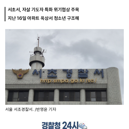
서초서, 자살 기도자 특화 위기협상 주목
지난 16일 아파트 옥상서 청소년 구조해
마
운
대
켓
세
학
파
동
워
문
골
프
서울 서초경찰서. /반영윤 기자