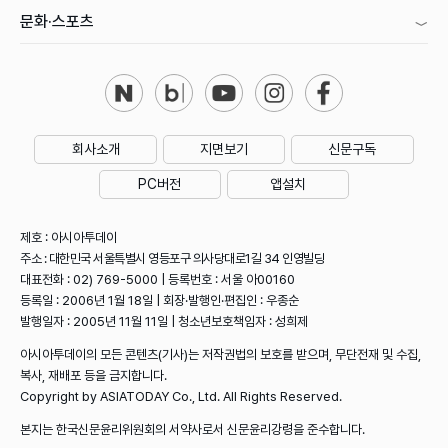
문화·스포츠
회사소개
지면보기
신문구독
PC버전
앱설치
제호 : 아시아투데이
주소 : 대한민국 서울특별시 영등포구 의사당대로1길 34 인영빌딩
대표전화 : 02) 769-5000 | 등록번호 : 서울 아00160
등록일 : 2006년 1월 18일 | 회장·발행인·편집인 : 우종순
발행일자 : 2005년 11월 11일 | 청소년보호책임자 : 성희제
아시아투데이의 모든 콘텐츠(기사)는 저작권법의 보호를 받으며, 무단전재 및 수집,
복사, 재배포 등을 금지합니다.
Copyright by ASIATODAY Co., Ltd. All Rights Reserved.
본지는 한국신문윤리위원회의 서약사로서 신문윤리강령을 준수합니다.