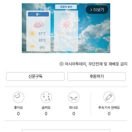
더보기
arrow_forward_ios
ⓒ 아시아투데이, 무단전재 및 재배포 금지
Unmute
신문구독
후원하기
좋아요
슬퍼요
화나요
후속기사 원해요
0
0
0
0