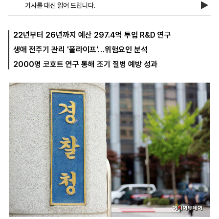
기사를 대신 읽어 드립니다.
마
운
대
22년부터 26년까지 예산 297.4억 투입 R&D 연구
켓
세
학
생애 전주기 관리 '폴라이프'…위험요인 분석
파
동
워
문
2000명 코호트 연구 통해 조기 질병 예방 성과
골
프