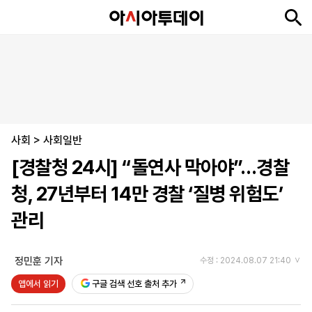
뉴
최
속
정
사
경
국
오
피
아
문
포
스
신
보
치
회
제
제
피
플
투
화
토
니
시
·
사회
언
티
스
>
사회일반
포
[경찰청 24시] “돌연사 막아야”…경찰
츠
청, 27년부터 14만 경찰 ‘질병 위험도’
ENGLISH
中
Tiếng
관리
文
Việt
정민훈 기자
수정 : 2024.08.07 21:40
지
신
후
제
회
앱
앱에서 읽기
구글 검색 선호 출처 추가
면
문
원
보
사
설
보
구
하
24
소
치
기
독
기
시
개