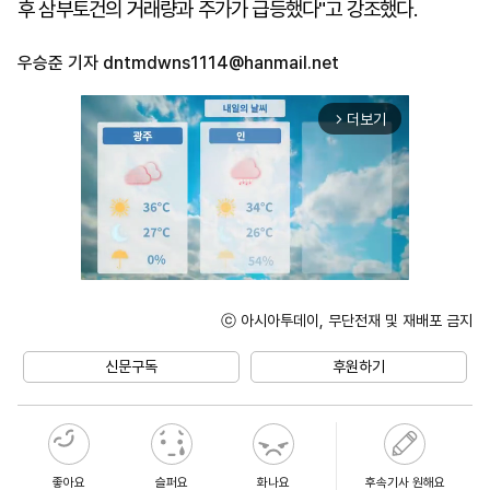
후 삼부토건의 거래량과 주가가 급등했다"고 강조했다.
우승준 기자
dntmdwns1114@hanmail.net
더보기
arrow_forward_ios
ⓒ 아시아투데이, 무단전재 및 재배포 금지
Unmute
신문구독
후원하기
좋아요
슬퍼요
화나요
후속기사 원해요