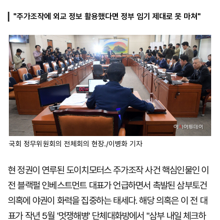
"주가조작에 외교 정보 활용했다면 정부 임기 제대로 못 마쳐"
마
운
대
켓
세
학
파
동
워
문
골
프
국회 정무위원회의 전체회의 현장./이병화 기자
현 정권이 연루된 도이치모터스 주가조작 사건 핵심인물인 이
전 블랙펄 인베스트먼트 대표가 언급하면서 촉발된 삼부토건
의혹에 야권이 화력을 집중하는 태세다. 해당 의혹은 이 전 대
표가 작년 5월 '멋쟁해병' 단체대화방에서 "삼부 내일 체크하