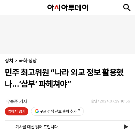
뉴
최
속
정
사
경
국
오
피
아
문
포
스
신
보
치
회
제
제
피
플
투
화
토
니
시
·
정치
언
티
스
>
국회·정당
포
민주 최고위원 “나라 외교 정보 활용했
츠
나…‘삼부’ 파헤쳐야”
ENGLISH
中
Tiếng
文
Việt
우승준 기자
승인 : 2024.07.29 10:56
앱에서 읽기
구글 검색 선호 출처 추가
지
신
후
제
회
앱
면
문
원
보
사
설
기사를 대신 읽어 드립니다.
보
구
하
24
소
치
기
독
기
시
개