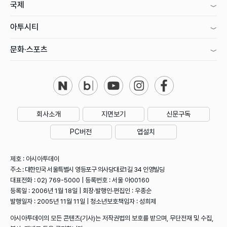
국제
아투시티
문화·스포츠
회사소개
지면보기
신문구독
PC버전
앱설치
제호 : 아시아투데이
주소 : 대한민국 서울특별시 영등포구 의사당대로1길 34 인영빌딩
대표전화 : 02) 769-5000 | 등록번호 : 서울 아00160
등록일 : 2006년 1월 18일 | 회장·발행인·편집인 : 우종순
발행일자 : 2005년 11월 11일 | 청소년보호책임자 : 성희제
아시아투데이의 모든 콘텐츠(기사)는 저작권법의 보호를 받으며, 무단전재 및 수집,