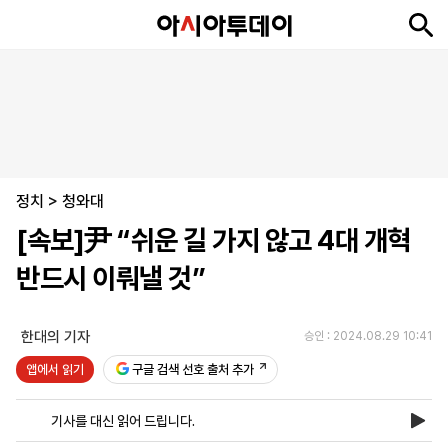
뉴
최
속
정
사
경
국
오
피
아
문
포
스
신
보
치
회
제
제
피
플
투
화
토
니
시
·
정치
언
티
스
>
청와대
포
[속보]尹 “쉬운 길 가지 않고 4대 개혁
츠
반드시 이뤄낼 것”
ENGLISH
中
Tiếng
文
Việt
한대의 기자
승인 : 2024.08.29 10:41
앱에서 읽기
구글 검색 선호 출처 추가
지
신
후
제
회
앱
면
문
원
보
사
설
기사를 대신 읽어 드립니다.
보
구
하
24
소
치
기
독
기
시
개