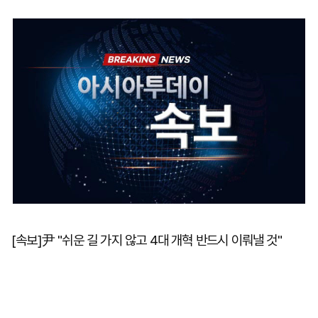
마
운
대
켓
세
학
파
동
워
문
골
프
[속보]尹 "쉬운 길 가지 않고 4대 개혁 반드시 이뤄낼 것"