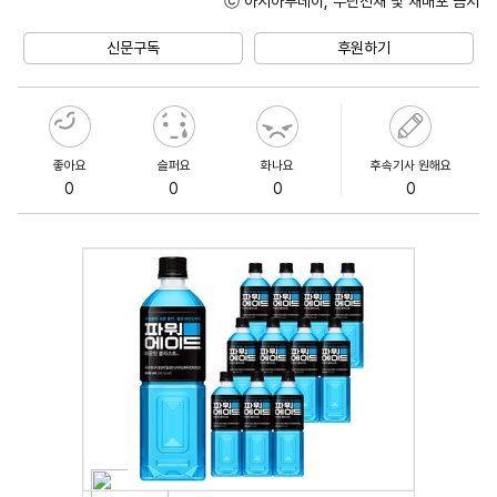
ⓒ 아시아투데이, 무단전재 및 재배포 금지
Unmute
신문구독
후원하기
좋아요
슬퍼요
화나요
후속기사 원해요
0
0
0
0