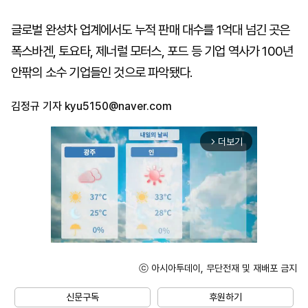
글로벌 완성차 업계에서도 누적 판매 대수를 1억대 넘긴 곳은
폭스바겐, 토요타, 제너럴 모터스, 포드 등 기업 역사가 100년
안팎의 소수 기업들인 것으로 파악됐다.
김정규 기자
kyu5150@naver.com
더보기
arrow_forward_ios
ⓒ 아시아투데이, 무단전재 및 재배포 금지
Unmute
신문구독
후원하기