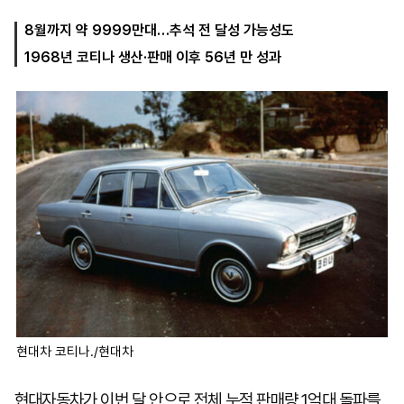
8월까지 약 9999만대…추석 전 달성 가능성도
1968년 코티나 생산·판매 이후 56년 만 성과
마
운
대
켓
세
학
파
동
워
문
골
프
현대차 코티나./현대차
현대자동차가 이번 달 안으로 전체 누적 판매량 1억대 돌파를