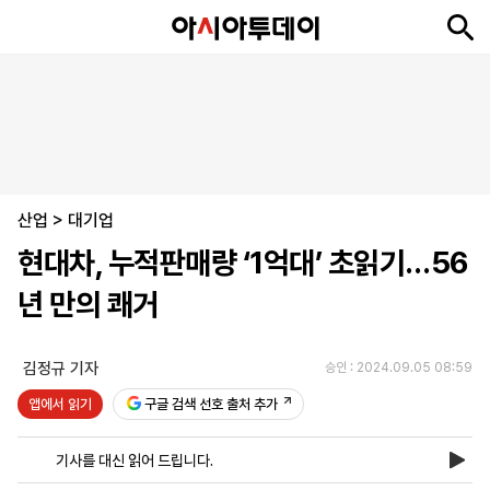
뉴
최
속
정
사
경
국
오
피
아
문
포
스
신
보
치
회
제
제
피
플
투
화
토
니
시
·
산업
언
티
스
>
대기업
포
현대차, 누적판매량 ‘1억대’ 초읽기…56
츠
년 만의 쾌거
ENGLISH
中
Tiếng
文
Việt
김정규 기자
승인 : 2024.09.05 08:59
앱에서 읽기
구글 검색 선호 출처 추가
지
신
후
제
회
앱
면
문
원
보
사
설
기사를 대신 읽어 드립니다.
보
구
하
24
소
치
기
독
기
시
개