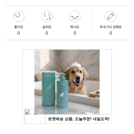
좋아요
슬퍼요
화나요
후속기사 원해요
0
0
0
0