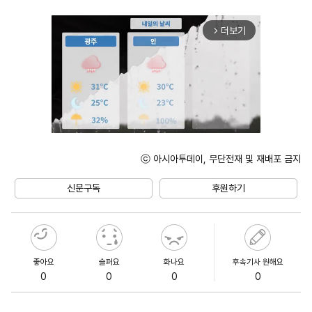
더보기
arrow_forward_ios
ⓒ 아시아투데이, 무단전재 및 재배포 금지
Unmute
신문구독
후원하기
좋아요
슬퍼요
화나요
후속기사 원해요
0
0
0
0