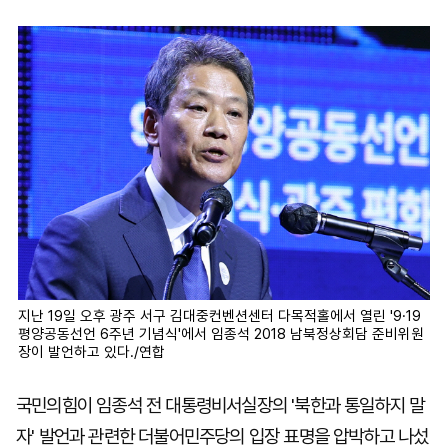
마
운
대
켓
세
학
파
동
워
문
골
프
지난 19일 오후 광주 서구 김대중컨벤션센터 다목적홀에서 열린 '9·19
평양공동선언 6주년 기념식'에서 임종석 2018 남북정상회담 준비위원
장이 발언하고 있다./연합
국민의힘이 임종석 전 대통령비서실장의 '북한과 통일하지 말
자' 발언과 관련한 더불어민주당의 입장 표명을 압박하고 나섰