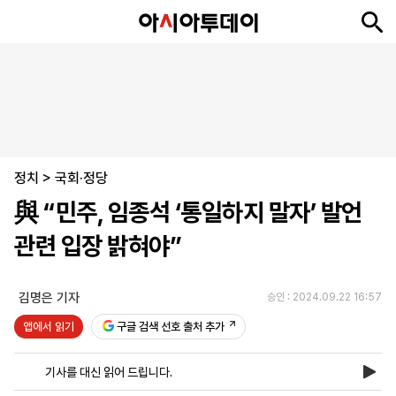
뉴
최
속
정
사
경
국
오
피
아
문
포
스
신
보
치
회
제
제
피
플
투
화
토
니
시
·
정치
언
티
스
>
국회·정당
포
與 “민주, 임종석 ‘통일하지 말자’ 발언
츠
관련 입장 밝혀야”
ENGLISH
中
Tiếng
文
Việt
김명은 기자
승인 : 2024.09.22 16:57
앱에서 읽기
구글 검색 선호 출처 추가
지
신
후
제
회
앱
면
문
원
보
사
설
기사를 대신 읽어 드립니다.
보
구
하
24
소
치
기
독
기
시
개