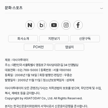
문화·스포츠
회사소개
지면보기
신문구독
PC버전
앱설치
제호 : 아시아투데이
주소 : 대한민국 서울특별시 영등포구 의사당대로1길 34 인영빌딩
대표전화 : 02) 769-5000 | 등록번호 : 서울 아00160
등록일 : 2006년 1월 18일 | 회장·발행인·편집인 : 우종순
발행일자 : 2005년 11월 11일 | 청소년보호책임자 : 성희제
아시아투데이의 모든 콘텐츠(기사)는 저작권법의 보호를 받으며, 무단전재 및 수집,
복사, 재배포 등을 금지합니다.
Copyright by ASIATODAY Co., Ltd. All Rights Reserved.
본지는 한국신문윤리위원회의 서약사로서 신문윤리강령을 준수합니다.