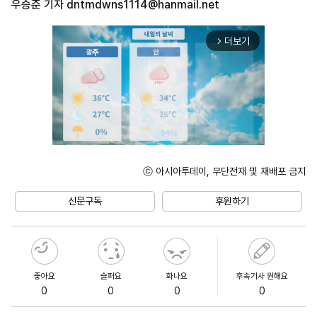
우승준 기자
dntmdwns1114@hanmail.net
더보기
arrow_forward_ios
ⓒ 아시아투데이, 무단전재 및 재배포 금지
Unmute
신문구독
후원하기
좋아요
슬퍼요
화나요
후속기사 원해요
0
0
0
0