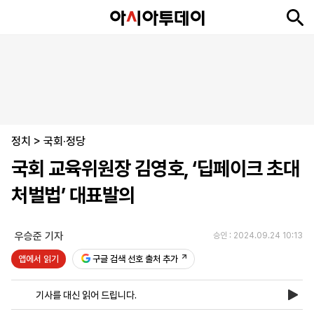
뉴
최
속
정
사
경
국
오
피
아
문
포
스
신
보
치
회
제
제
피
플
투
화
토
니
시
·
정치
언
티
스
>
국회·정당
포
국회 교육위원장 김영호, ‘딥페이크 초대
츠
처벌법’ 대표발의
ENGLISH
中
Tiếng
文
Việt
우승준 기자
승인 : 2024.09.24 10:13
앱에서 읽기
구글 검색 선호 출처 추가
지
신
후
제
회
앱
면
문
원
보
사
설
기사를 대신 읽어 드립니다.
보
구
하
24
소
치
기
독
기
시
개