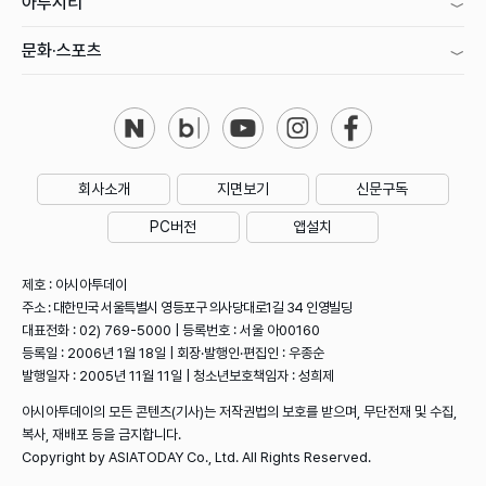
아투시티
문화·스포츠
회사소개
지면보기
신문구독
PC버전
앱설치
제호 : 아시아투데이
주소 : 대한민국 서울특별시 영등포구 의사당대로1길 34 인영빌딩
대표전화 : 02) 769-5000 | 등록번호 : 서울 아00160
등록일 : 2006년 1월 18일 | 회장·발행인·편집인 : 우종순
발행일자 : 2005년 11월 11일 | 청소년보호책임자 : 성희제
아시아투데이의 모든 콘텐츠(기사)는 저작권법의 보호를 받으며, 무단전재 및 수집,
복사, 재배포 등을 금지합니다.
Copyright by ASIATODAY Co., Ltd. All Rights Reserved.