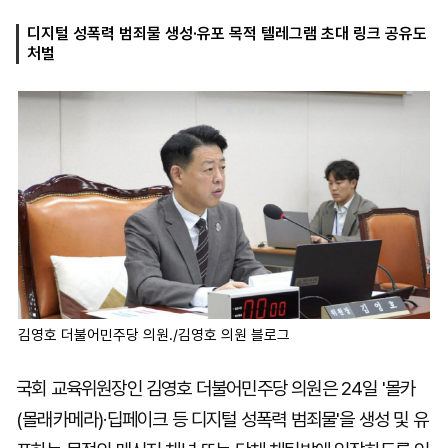
디지털 성폭력 범죄물 생성·유포 목적 텔레그램 초대 링크 공유도
처벌
마
운
대
켓
세
학
파
동
워
문
골
프
김영호 더불어민주당 의원./김영호 의원 블로그
국회 교육위원장인 김영호 더불어민주당 의원은 24일 '몰카
(몰래카메라)·딥페이크 등 디지털 성폭력 범죄물'을 생성 및 유