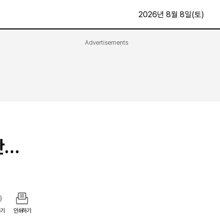
2026년 8월 8일(토)
Advertisements
문화·스포츠
최신
전체
방송
지면보기
가요
구독신청
영화
First Edition
문화
후원하기
산…
카
종교
제보24시
스포츠
알립니다
여행
기
인쇄하기