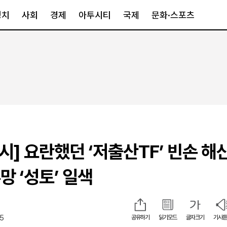
정치
사회
경제
아투시티
국제
문화·스포츠
경제
아투시티
국제
경제일반
종합
세계일반
정책
메트로
아시아·호주
금융·증권
경기·인천
북미
산업
세종·충청
중남미
IT·과학
영남
유럽
시] 요란했던 ‘저출산TF’ 빈손 해
부동산
호남
중동·아프리
유통
강원
망 ‘성토’ 일색
중기·벤처
제주
25
공유하기
읽기모드
글자크기
기사듣
인스타그램