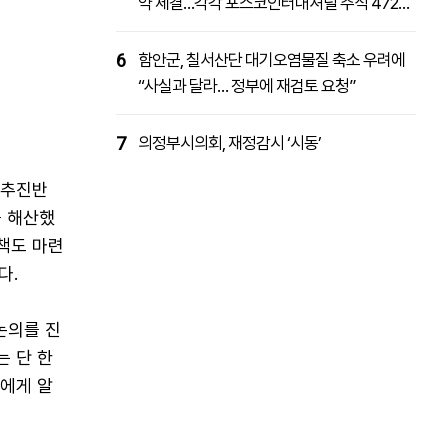
약 체결…각각 포스코인터내셔널 주식 4727
억원 취득
6
함안군, 칠서산단 대기오염물질 축소 우려에
“사실과 달라… 정부에 재검토 요청”
7
의정부시의회, 재정감시 ‘시동’
 추진반
를 해산했
대책도 마련
다.
논의를 진
는 단 한
들에게 알