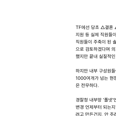
TF에선 당초 △결혼
지원 등 실제 직원들이
직원들이 주축이 된 
으로 검토하겠다며 의
했지만 끝내 실질적인
하지만 내부 구성원들
1000여개가 넘는 현
은 전무하다.
경찰청 내부망 '폴넷'
변경 언제부터 되는지?
려고 만든건지, 안 주