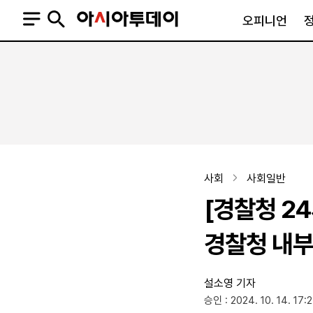
오피니언
오피니언
정치
사회
사설
정치일반
사회일반
칼럼·기고
청와대
사건·사고
기자의 눈
국회·정당
법원·검찰
피플
북한
교육·행정
사회
사회일반
외교
노동·복지·환경
[경찰청 24
국방
보건·의학
정부
경찰청 내부
설소영 기자
SNS
승인 : 2024. 10. 14. 17:
뉴스스탠드
네이버블로그
아투TV(유튜브)
페이스북