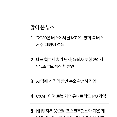
패밀리사이트
마켓파워
아투TV
대학동문골프최강전
많이 본 뉴스
1
“2030은 버스에서 살라고?”…황희 ‘폐버스
거주’ 제안에 역풍
2
태국 학교서 총기 난사, 용의자 포함 7명 사
망…조부모 숨진 채 발견
3
AI 덕에, 진격의 양안 수출 완전히 기염
4
CXMT 이어 로봇 기업 유니트리도 IPO 기염
5
NH투자·키움증권, 포스코홀딩스와 PRS 계