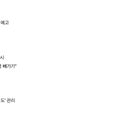
 예고
지시
력 빼가기"
도' 관리