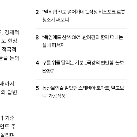
2
“멀티탭 선도 넘어가네”…삼성 비스포크 로봇
청소기 써보니
, 경제적
3
“폭염에도 산책 OK”…반려견과 함께 떠나는
 또 현장
실내 피서지
 적극적
들을 논의
4
구름 위를 달리는 기분…극강의 편안함 ‘볼보
EX90’
현재까지
5
농산물인줄 알았던 스테비아 토마토, 알고보
서의 답변
니 ‘가공식품’
녀 기준
포인트 주
 올리며