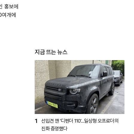
인 홍보에
30여개에
지금 뜨는 뉴스
1
선입견 깬 ‘디펜더 110’…일상형 오프로더의
진화 증명했다