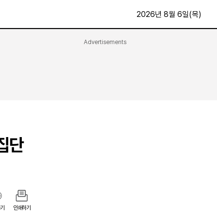
2026년 8월 6일(목)
Advertisements
문화·스포츠
최신
전체
방송
지면보기
가요
구독신청
영화
First Edition
문화
후원하기
 집단
카
종교
제보24시
스포츠
알립니다
여행
기
인쇄하기