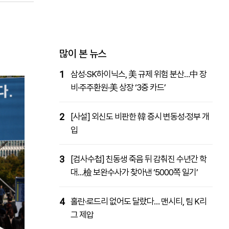
패밀리사이트
마켓파워
아투TV
대학동문골프최강전
많이 본 뉴스
1
삼성·SK하이닉스, 美 규제 위험 분산…中 장
비·주주환원·美 상장 ‘3중 카드’
2
[사설] 외신도 비판한 韓 증시 변동성·정부 개
입
3
[검사수첩] 친동생 죽음 뒤 감춰진 수년간 학
대…檢 보완수사가 찾아낸 ‘5000쪽 일기’
4
홀란·로드리 없어도 달랐다… 맨시티, 팀 K리
그 제압