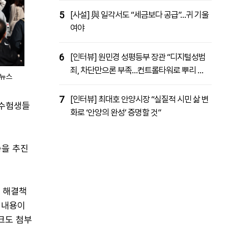
5
[사설] 與 일각서도 “세금보다 공급”…귀 기울
여야
6
[인터뷰] 원민경 성평등부 장관 “디지털성범
죄, 차단만으론 부족…컨트롤타워로 뿌리 뽑
합뉴스
을 것”
7
[인터뷰] 최대호 안양시장 “실질적 시민 삶 변
 수험생들
화로 ‘안양의 완성’ 증명할 것”
송을 추진
는 해결책
 내용이
크도 첨부