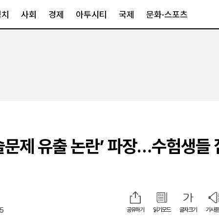
정치
사회
경제
아투시티
국제
문화·스포츠
경제
아투시티
국제
경제일반
종합
세계일반
정책
메트로
아시아·호주
금융·증권
경기·인천
북미
산업
세종·충청
중남미
IT·과학
영남
유럽
술문제 유출 논란’ 파장…수험생들
부동산
호남
중동·아프리
유통
강원
중기·벤처
제주
35
공유하기
읽기모드
글자크기
기사듣
인스타그램