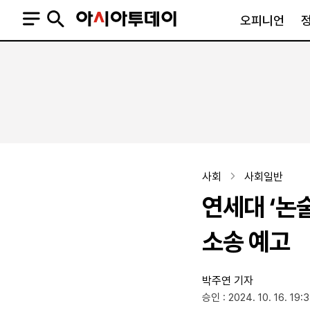
오피니언
오피니언
정치
사회
사설
정치일반
사회일반
칼럼·기고
청와대
사건·사고
기자의 눈
국회·정당
법원·검찰
피플
북한
교육·행정
사회
사회일반
외교
노동·복지·환경
연세대 ‘논
국방
보건·의학
정부
소송 예고
박주연 기자
SNS
승인 : 2024. 10. 16. 19:
뉴스스탠드
네이버블로그
아투TV(유튜브)
페이스북