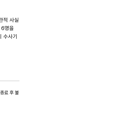
관적 사실
 6명을
지 수사기
종료 후 불