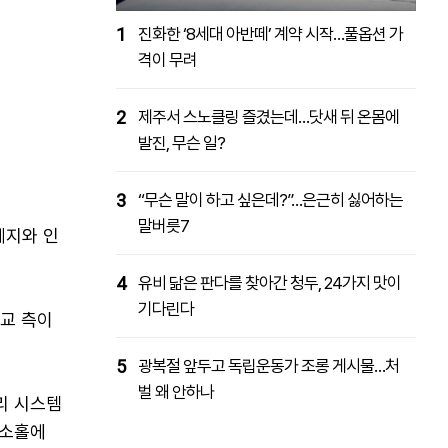
1
진화한 ‘8세대 아반떼’ 계약 시작…풀옵션 가
격이 무려
2
제주서 스노클링 즐겼는데…닷새 뒤 온몸에
발진, 무슨 일?
3
“무슨 말이 하고 싶은데?”…은근히 싫어하는
말버릇7
제지와 인
4
유비 닮은 판다를 찾아간 청두, 24가지 맛이
기다린다
학교 측이
5
광복절 앞두고 독립운동가 조롱 게시물…처
벌 왜 안하나
리 시스템
 소홀에