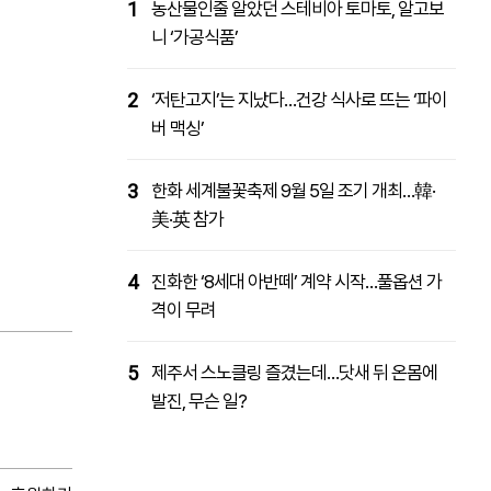
1
농산물인줄 알았던 스테비아 토마토, 알고보
니 ‘가공식품’
2
‘저탄고지’는 지났다…건강 식사로 뜨는 ‘파이
버 맥싱’
3
한화 세계불꽃축제 9월 5일 조기 개최…韓·
美·英 참가
4
진화한 ‘8세대 아반떼’ 계약 시작…풀옵션 가
격이 무려
5
제주서 스노클링 즐겼는데…닷새 뒤 온몸에
발진, 무슨 일?