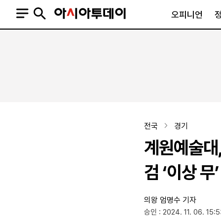
오피니언
오피니언
정치
사회
사설
정치일반
사회일반
칼럼·기고
청와대
사건·사고
기자의 눈
국회·정당
법원·검찰
피플
북한
교육·행정
전국
경기
외교
노동·복지·환경
계원예술대,
국방
보건·의학
정부
검 ‘이상 무’
의왕
엄명수 기자
SNS
승인 : 2024. 11. 06. 15:
뉴스스탠드
네이버블로그
아투TV(유튜브)
페이스북