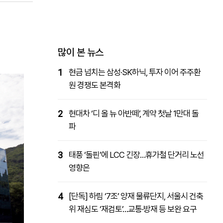
패밀리사이트
마켓파워
아투TV
대학동문골프최강전
많이 본 뉴스
1
현금 넘치는 삼성·SK하닉, 투자 이어 주주환
원 경쟁도 본격화
2
현대차 ‘디 올 뉴 아반떼’, 계약 첫날 1만대 돌
파
3
태풍 ‘돌핀’에 LCC 긴장…휴가철 단거리 노선
영향은
4
[단독] 하림 ‘7조’ 양재 물류단지, 서울시 건축
위 재심도 ‘재검토’…교통·방재 등 보완 요구