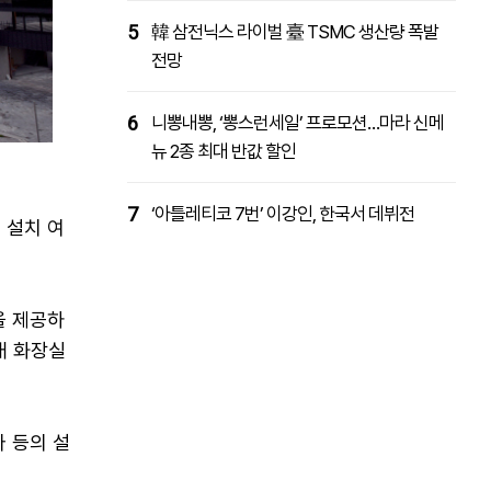
5
韓 삼전닉스 라이벌 臺 TSMC 생산량 폭발
전망
6
니뽕내뽕, ‘뽕스런세일’ 프로모션…마라 신메
뉴 2종 최대 반값 할인
7
‘아틀레티코 7번’ 이강인, 한국서 데뷔전
 설치 여
을 제공하
내 화장실
 등의 설