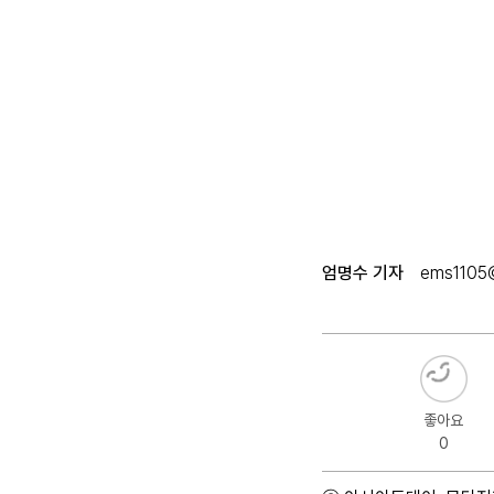
엄명수 기자
ems1105@
좋아요
0