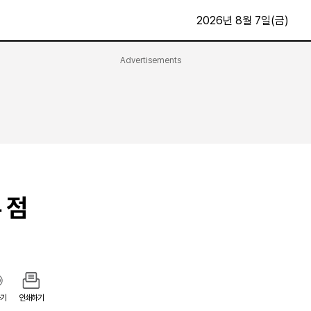
2026년 8월 7일(금)
Advertisements
문화·스포츠
최신
전체
방송
지면보기
가요
구독신청
영화
First Edition
문화
후원하기
 점
카
종교
제보24시
스포츠
알립니다
여행
기
인쇄하기