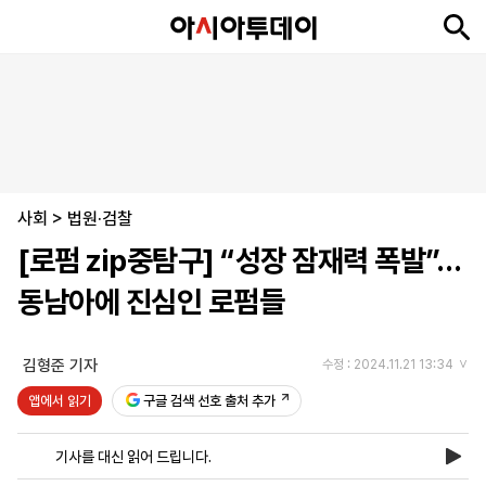
뉴
최
속
정
사
경
국
오
피
아
문
포
스
신
보
치
회
제
제
피
플
투
화
토
니
시
·
사회
언
티
스
>
법원·검찰
포
[로펌 zip중탐구] “성장 잠재력 폭발”…
츠
동남아에 진심인 로펌들
ENGLISH
中
Tiếng
文
Việt
김형준 기자
수정 : 2024.11.21 13:34
앱에서 읽기
구글 검색 선호 출처 추가
지
신
후
제
회
앱
면
문
원
보
사
설
기사를 대신 읽어 드립니다.
보
구
하
24
소
치
기
독
기
시
개