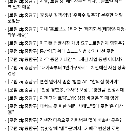
[로펌 zip중탐구] 지평, 로펌 중 '해외사무소 최다'… 글로벌 리스
크 밀착 대응
[로펌 zip중탐구] 李정부 정책·입법 '주파수 맞추기' 분주한 대형
로펌들
[로펌 zip중탐구] 국내 '프로보노 1티어'는 '태지화세(태평양·지평·
화우·세종)'
[로펌 zip중탐구] 미국發 법률시장 개방 요구…로펌업계 영향은?
[로펌 zip중탐구] 통상임금 확대 쇼크…해법 찾기 나선 로펌
[로펌 zip중탐구] 러·우 종전 기대감↑…재건 사업 동행 어디서?
[로펌 zip중탐구] "대가족부터 1인가구까지"…치열해진 자산·상속
경쟁
[로펌 zip중탐구] 변협 앞에서 멈춘 '법률 AI'…"합의점 찾아야"
[로펌 zip중탐구] "현장 경험多, 수사력 보장"…'경찰팀' 전성시대
[로펌 zip중탐구] 이젠 '7대 로펌'…YK 성장 비결은 '인재 영입'
[로펌 zip중탐구] 대형도 못 피한 '해킹 사태'…"'5대 로펌'은 이상
無"
[로펌 zip중탐구] 김앤장 다음으로 경력법관 많이 배출한 곳은?
[로펌 zip중탐구] '뷰맛집'에 '앱주문'까지…카페로 변신한 로펌