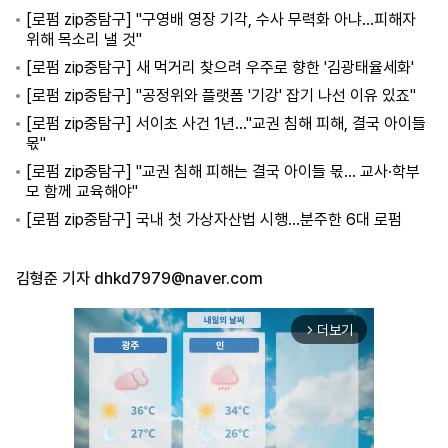
[로펌 zip중탐구] "구영배 영장 기각, 수사 무력화 아냐…피해자
위해 목소리 낼 것"
[로펌 zip중탐구] 새 먹거리 찾으려 우주로 향한 '김광태율세화'
[로펌 zip중탐구] "공정위와 플랫폼 '기강' 잡기 나선 이유 있죠"
[로펌 zip중탐구] 서이초 사건 1년…"교권 침해 피해, 결국 아이들
몫"
[로펌 zip중탐구] "교권 침해 피해는 결국 아이들 몫… 교사·학부
모 함께 교육해야"
[로펌 zip중탐구] 국내 첫 가상자산법 시행…분주한 6대 로펌
김형준 기자
dhkd7979@naver.com
더보기
arrow_forward_ios