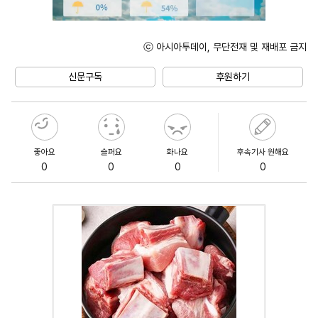
ⓒ 아시아투데이, 무단전재 및 재배포 금지
Unmute
신문구독
후원하기
좋아요
슬퍼요
화나요
후속기사 원해요
0
0
0
0