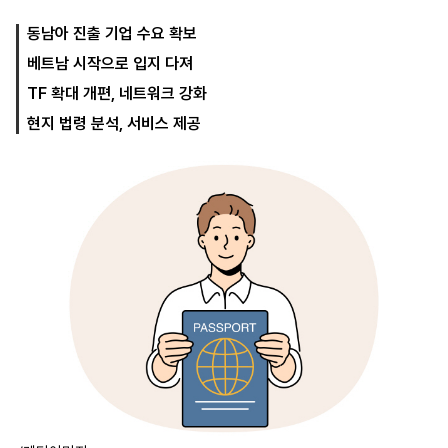
동남아 진출 기업 수요 확보
베트남 시작으로 입지 다져
마
운
대
켓
세
학
TF 확대 개편, 네트워크 강화
파
동
워
문
현지 법령 분석, 서비스 제공
골
프