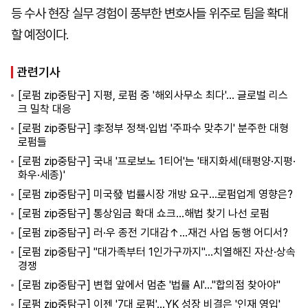
등 수사 현장 실무 경험이 풍부한 변호사들 위주로 팀을 확대
할 예정이다.
관련기사
[로펌 zip중탐구] 지평, 로펌 중 '해외사무소 최다'… 글로벌 리스
크 밀착 대응
[로펌 zip중탐구] 李정부 정책·입법 '주파수 맞추기' 분주한 대형
로펌들
[로펌 zip중탐구] 국내 '프로보노 1티어'는 '태지화세(태평양·지평·
화우·세종)'
[로펌 zip중탐구] 미국發 법률시장 개방 요구…로펌업계 영향은?
[로펌 zip중탐구] 통상임금 확대 쇼크…해법 찾기 나선 로펌
[로펌 zip중탐구] 러·우 종전 기대감↑…재건 사업 동행 어디서?
[로펌 zip중탐구] "대가족부터 1인가구까지"…치열해진 자산·상속
경쟁
[로펌 zip중탐구] 변협 앞에서 멈춘 '법률 AI'…"합의점 찾아야"
[로펌 zip중탐구] 이젠 '7대 로펌'…YK 성장 비결은 '인재 영입'