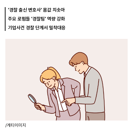
'경찰 출신 변호사' 몸값 치솟아
주요 로펌들 '경찰팀' 역량 강화
마
운
대
켓
세
학
기업사건 경찰 단계서 밀착대응
파
동
워
문
골
프
/게티이미지