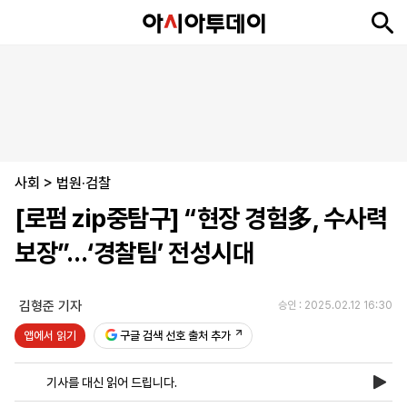
뉴
최
속
정
사
경
국
오
피
아
문
포
스
신
보
치
회
제
제
피
플
투
화
토
니
시
·
사회
언
티
스
>
법원·검찰
포
[로펌 zip중탐구] “현장 경험多, 수사력
츠
보장”…‘경찰팀’ 전성시대
ENGLISH
中
Tiếng
文
Việt
김형준 기자
승인 : 2025.02.12 16:30
앱에서 읽기
구글 검색 선호 출처 추가
지
신
후
제
회
앱
면
문
원
보
사
설
기사를 대신 읽어 드립니다.
보
구
하
24
소
치
기
독
기
시
개