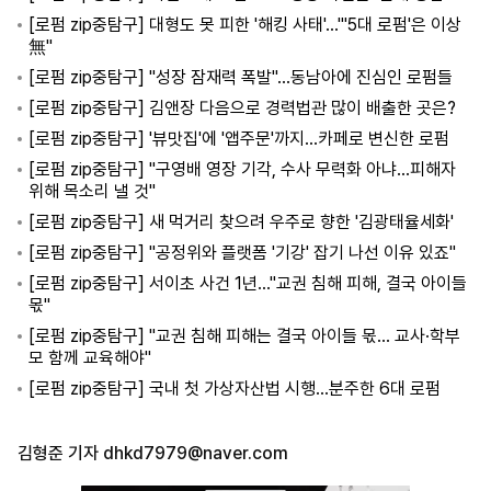
[로펌 zip중탐구] 대형도 못 피한 '해킹 사태'…"'5대 로펌'은 이상
無"
[로펌 zip중탐구] "성장 잠재력 폭발"…동남아에 진심인 로펌들
[로펌 zip중탐구] 김앤장 다음으로 경력법관 많이 배출한 곳은?
[로펌 zip중탐구] '뷰맛집'에 '앱주문'까지…카페로 변신한 로펌
[로펌 zip중탐구] "구영배 영장 기각, 수사 무력화 아냐…피해자
위해 목소리 낼 것"
[로펌 zip중탐구] 새 먹거리 찾으려 우주로 향한 '김광태율세화'
[로펌 zip중탐구] "공정위와 플랫폼 '기강' 잡기 나선 이유 있죠"
[로펌 zip중탐구] 서이초 사건 1년…"교권 침해 피해, 결국 아이들
몫"
[로펌 zip중탐구] "교권 침해 피해는 결국 아이들 몫… 교사·학부
모 함께 교육해야"
[로펌 zip중탐구] 국내 첫 가상자산법 시행…분주한 6대 로펌
김형준 기자
dhkd7979@naver.com