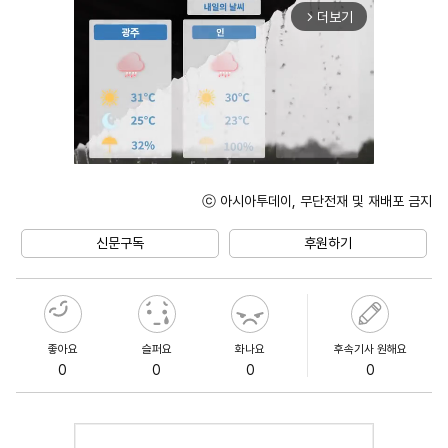
더보기
arrow_forward_ios
ⓒ 아시아투데이, 무단전재 및 재배포 금지
Unmute
신문구독
후원하기
좋아요
슬퍼요
화나요
후속기사 원해요
0
0
0
0