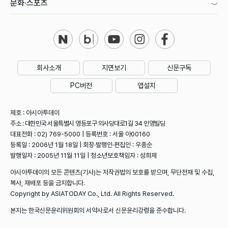
문화·스포츠
회사소개
지면보기
신문구독
PC버전
앱설치
제호 : 아시아투데이
주소 : 대한민국 서울특별시 영등포구 의사당대로1길 34 인영빌딩
대표전화 : 02) 769-5000 | 등록번호 : 서울 아00160
등록일 : 2006년 1월 18일 | 회장·발행인·편집인 : 우종순
발행일자 : 2005년 11월 11일 | 청소년보호책임자 : 성희제
아시아투데이의 모든 콘텐츠(기사)는 저작권법의 보호를 받으며, 무단전재 및 수집,
복사, 재배포 등을 금지합니다.
Copyright by ASIATODAY Co., Ltd. All Rights Reserved.
본지는 한국신문윤리위원회의 서약사로서 신문윤리강령을 준수합니다.