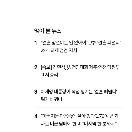
패밀리사이트
마켓파워
아투TV
대학동문골프최강전
많이 본 뉴스
1
“결혼 망설이는 일 없어야”…李, ‘결혼 페널티’
22개 과제 점검 지시
2
[속보] 김민석, 與전당대회 제주·인천 당원투
표서 승리
3
이재명 대통령이 직접 챙기는 ‘결혼 페널티’,
뭐가 바뀌나
4
“아버지는 마음속에 살아 있다”…70여 년 기
다린 미군 남매에 한·미 “마지막 한 분까지”