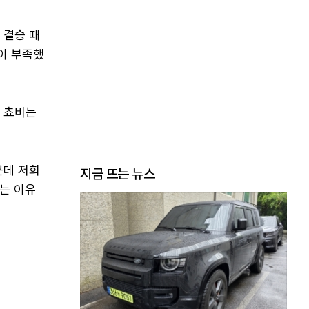
 결승 때
이 부족했
, 쵸비는
근데 저희
지금 뜨는 뉴스
는 이유