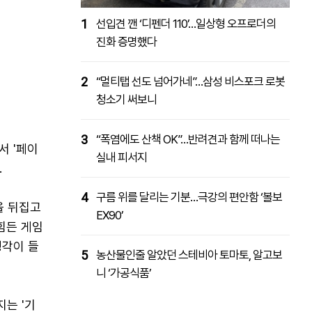
1
선입견 깬 ‘디펜더 110’…일상형 오프로더의
진화 증명했다
2
“멀티탭 선도 넘어가네”…삼성 비스포크 로봇
청소기 써보니
3
“폭염에도 산책 OK”…반려견과 함께 떠나는
서 '페이
실내 피서지
.
4
구름 위를 달리는 기분…극강의 편안함 ‘볼보
을 뒤집고
EX90’
힘든 게임
생각이 들
5
농산물인줄 알았던 스테비아 토마토, 알고보
니 ‘가공식품’
는 '기