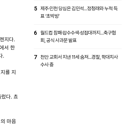
5
제주·인천 당심은 김민석…정청래와 누적 득
표 ‘초박빙’
6
월드컵 참패·압수수색·성접대까지…축구협
젠지다.
회, 공식 사과문 발표
승에서 한
다.
7
천안 교회서 지낸 11세 숨져…경찰, 학대치사
수사 중
젠지를 지
렀다. 쵸
서의 마음