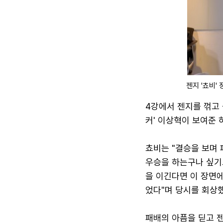
젠지 '쵸비'
4강에서 젠지를 꺾고 
커' 이상혁이 보여준 
쵸비는 "결승을 보며 
우승을 하는구나 싶기도
을 이긴다면 이 장면에
었다"며 당시를 회상했
패배의 아픔을 딛고 