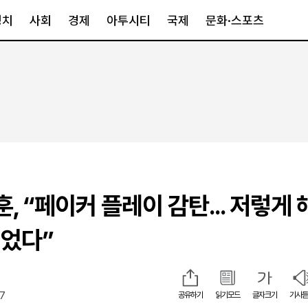
정치
사회
경제
아투시티
국제
문화·스포츠
경제
아투시티
국제
경제일반
종합
세계일반
정책
메트로
아시아·호주
금융·증권
경기·인천
북미
산업
세종·충청
중남미
IT·과학
영남
유럽
훈, “페이커 플레이 감탄... 저렇게
부동산
호남
중동·아프리
유통
강원
었다”
중기·벤처
제주
27
공유하기
읽기모드
글자크기
기사듣
인스타그램