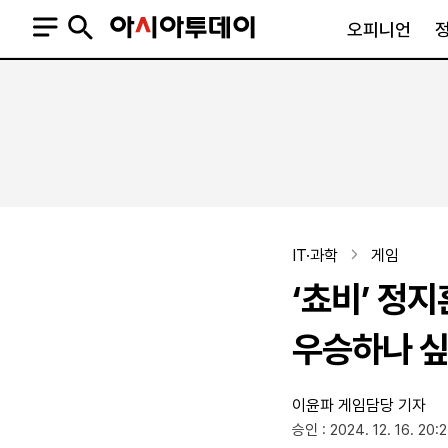
오피니언
오피니언
정치
사회
사설
정치일반
사회일반
칼럼·기고
청와대
사건·사고
기자의 눈
국회·정당
법원·검찰
피플
북한
교육·행정
IT·과학
게임
외교
노동·복지·환경
‘쵸비’ 정지
국방
보건·의학
정부
우승하나 싶
이윤파 게임담당 기자
SNS
승인 : 2024. 12. 16. 20:
뉴스스탠드
네이버블로그
아투TV(유튜브)
페이스북