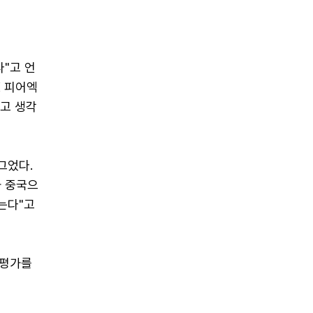
"고 언
K 피어엑
라고 생각
그었다.
과 중국으
는다"고
 평가를