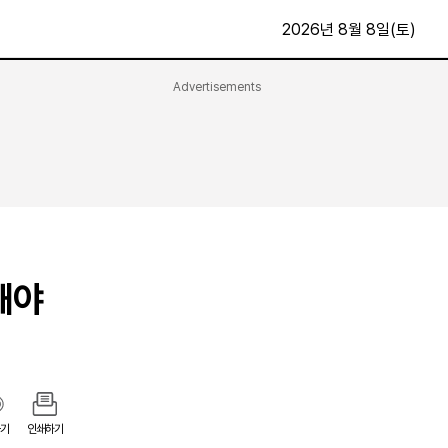
2026년 8월 8일(토)
Advertisements
문화·스포츠
최신
전체
방송
지면보기
가요
구독신청
영화
First Edition
문화
후원하기
 해야
카
종교
제보24시
스포츠
알립니다
여행
기
인쇄하기