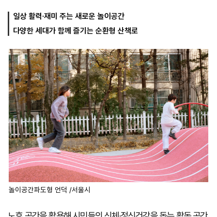
일상 활력·재미 주는 새로운 놀이공간
다양한 세대가 함께 즐기는 순환형 산책로
마
운
대
켓
세
학
파
동
워
문
골
프
놀이공간파도형 언덕 /서울시
노후 공간을 활용해 시민들의 신체·정신건강을 돕는 활동 공간