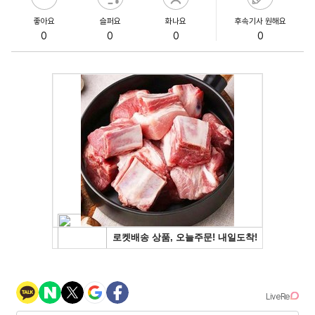
좋아요
슬퍼요
화나요
후속기사 원해요
0
0
0
0