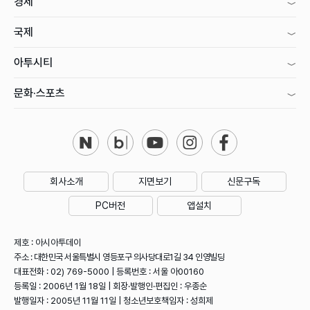
경제
국제
아투시티
문화·스포츠
회사소개
지면보기
신문구독
PC버전
앱설치
제호 : 아시아투데이
주소 : 대한민국 서울특별시 영등포구 의사당대로1길 34 인영빌딩
대표전화 : 02) 769-5000 | 등록번호 : 서울 아00160
등록일 : 2006년 1월 18일 | 회장·발행인·편집인 : 우종순
발행일자 : 2005년 11월 11일 | 청소년보호책임자 : 성희제