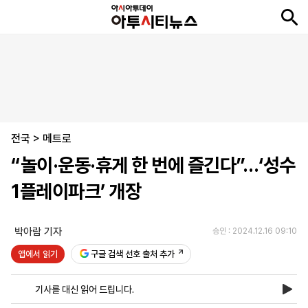
뉴
최
속
정
사
경
국
오
피
아
문
포
스
신
보
치
회
제
제
피
플
투
화
토
니
시
·
전국
언
티
스
>
메트로
포
“놀이·운동·휴게 한 번에 즐긴다”…‘성수
츠
1플레이파크’ 개장
ENGLISH
中
Tiếng
文
Việt
박아람 기자
승인 : 2024.12.16 09:10
앱에서 읽기
구글 검색 선호 출처 추가
지
신
후
제
회
앱
면
문
원
보
사
설
기사를 대신 읽어 드립니다.
보
구
하
24
소
치
기
독
기
시
개