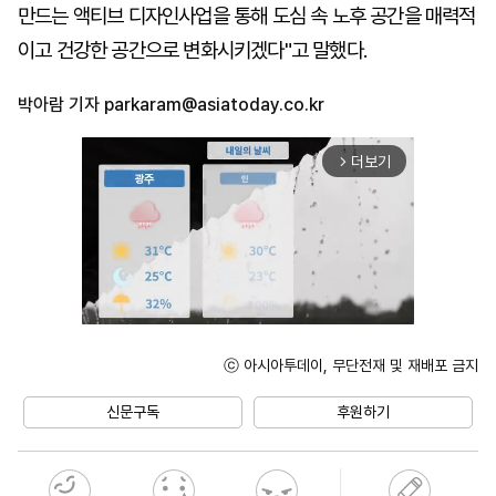
만드는 액티브 디자인사업을 통해 도심 속 노후 공간을 매력적
이고 건강한 공간으로 변화시키겠다"고 말했다.
박아람 기자
parkaram@asiatoday.co.kr
더보기
arrow_forward_ios
ⓒ 아시아투데이, 무단전재 및 재배포 금지
Mute
신문구독
후원하기