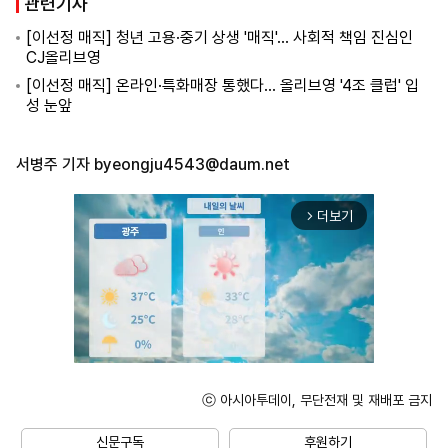
관련기사
[이선정 매직] 청년 고용·중기 상생 '매직'… 사회적 책임 진심인
CJ올리브영
[이선정 매직] 온라인·특화매장 통했다… 올리브영 '4조 클럽' 입
성 눈앞
서병주 기자
byeongju4543@daum.net
더보기
arrow_forward_ios
ⓒ 아시아투데이, 무단전재 및 재배포 금지
Unmute
신문구독
후원하기