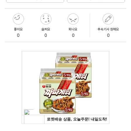
좋아요
슬퍼요
화나요
후속기사 원해요
0
0
0
0