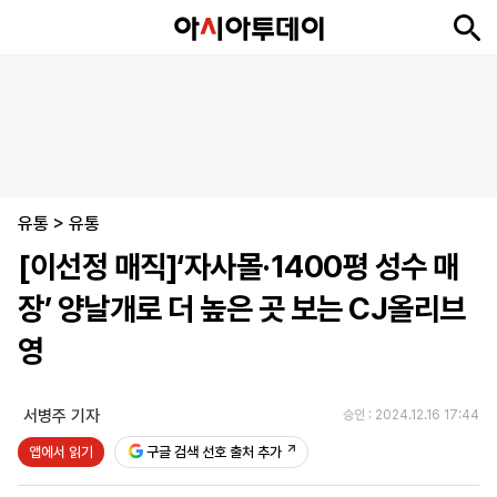
뉴
최
속
정
사
경
국
오
피
아
문
포
스
신
보
치
회
제
제
피
플
투
화
토
니
시
·
유통
언
티
스
>
유통
포
[이선정 매직]‘자사몰·1400평 성수 매
츠
장’ 양날개로 더 높은 곳 보는 CJ올리브
ENGLISH
中
Tiếng
영
文
Việt
서병주 기자
승인 : 2024.12.16 17:44
지
신
후
제
회
앱
앱에서 읽기
구글 검색 선호 출처 추가
면
문
원
보
사
설
보
구
하
24
소
치
기
독
기
시
개