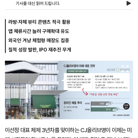
기사를 대신 읽어 드립니다.
마
운
대
라방·자체 뷰티 콘텐츠 적극 활용
켓
세
학
앱 체류시간 늘려 구매확대 유도
파
동
워
문
외국인 겨냥 체험형 매장도 집중
골
프
질적 성장 발판, IPO 재추진 무게
이선정 대표 체제 3년차를 맞이하는 CJ올리브영이 이제는 미