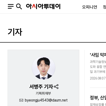
오피니언
오피니언
정치
사회
기자
사설
정치일반
사회일반
칼럼·기고
청와대
사건·사고
기자의 눈
국회·정당
법원·검찰
'사임 악
피플
북한
교육·행정
과학기술정보통
외교
노동·복지·환경
도와 융합 
국방
보건·의학
일 과기부에 
정부
형 연구개발(
2026.08.07
서병주 기자
기획취재부
정부, 산
byeongju4543@daum.net
SNS
뉴스스탠드
네이버블로그
아투TV(유튜브)
페이스북
잠재성장률 