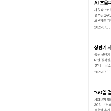
AI 초음
자율적으로 
정보통신부는
보고회를 개최
실행 기반을 
2026.07.30
상반기 사
올해 상반기 
대한 경각심
향'에 따르면
았던 지난해 
2026.07.30
"60일 
사회보장 협
30일 보건
적용할 추가