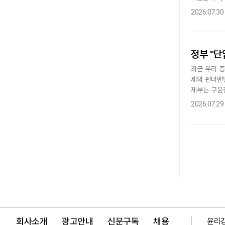
고 지방정부가
2026.07.30
정부 "단
최근 우리 
제의 펀더멘
제부는 구윤
기관 합동 
2026.07.29
회사소개
광고안내
신문구독
채용
윤리