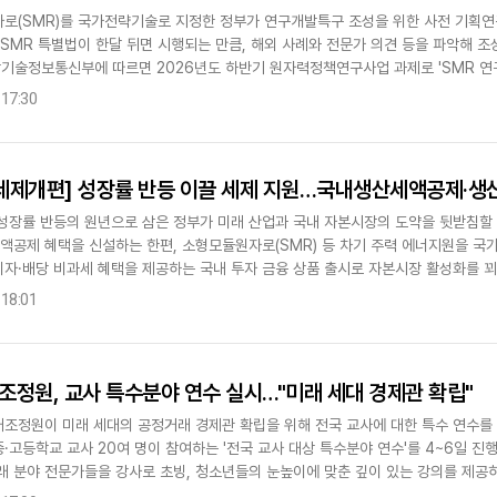
로(SMR)를 국가전략기술로 지정한 정부가 연구개발특구 조성을 위한 사전 기획연
 SMR 특별법이 한달 뒤면 시행되는 만큼, 해외 사례와 전문가 의견 등을 파악해 
과학기술정보통신부에 따르면 2026년도 하반기 원자력정책연구사업 과제로 'SMR 연
선정, 오는 14일까지 공모가..
 17:30
 세제개편] 성장률 반등 이끌 세제 지원…국내생산세액공제·생산
성장률 반등의 원년으로 삼은 정부가 미래 산업과 국내 자본시장의 도약을 뒷받침할 
세액공제 혜택을 신설하는 한편, 소형모듈원자로(SMR) 등 차기 주력 에너지원을 
 이자·배당 비과세 혜택을 제공하는 국내 투자 금융 상품 출시로 자본시장 활성화를 
에 따르면 정부는 잠재성장률 반..
 18:01
정원, 교사 특수분야 연수 실시…"미래 세대 경제관 확립"
조정원이 미래 세대의 공정거래 경제관 확립을 위해 전국 교사에 대한 특수 연수를
중·고등학교 교사 20여 명이 참여하는 '전국 교사 대상 특수분야 연수'를 4~6일 
래 분야 전문가들을 강사로 초빙, 청소년들의 눈높이에 맞춘 깊이 있는 강의를 제공
찰 담합 사례로 보는 카르텔..