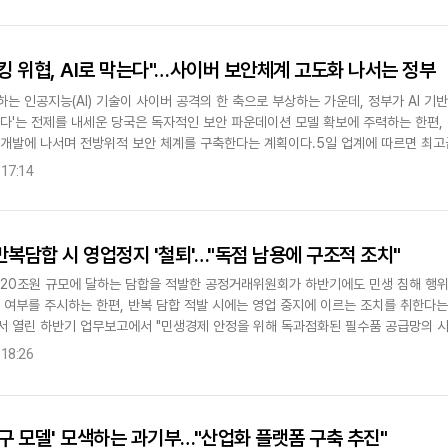
해킹 위협, AI로 막는다"…사이버 보안체계 고도화 나서는 정부
는 인공지능(AI) 기술이 사이버 공격의 한 축으로 부상하는 가운데, 정부가 AI 기반 
는다'는 전제를 내세운 당국은 독자적인 보안 파운데이션 모델 확보에 주력하는 한편,
 개발에 나서며 전방위적 보안 체계를 구축한다는 계획이다.5일 업계에 따르면 최고급
해킹한 사..
 17:14
반복담합 시 영업정지 '철퇴'…"독점 남용에 구조적 조치"
 20조원 규모에 달하는 담합을 적발한 공정거래위원회가 하반기에도 민생 침해 행위
합 여부를 주시하는 한편, 반복 담합 적발 시에는 영업 중지에 이르는 조치를 취한다
서 열린 하반기 업무보고에서 "민생경제 안정을 위해 독과점화된 필수품 공급망의 시
"며 "독점력을 남용한 반복적..
 18:26
특구 모델' 모색하는 과기부…"산업화 플랫폼 구축 추진"