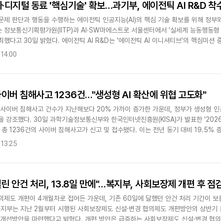
파·디지털 동료 '핵심기술' 확보…과기부, 에이전틱 AI R&D 착
문제 판단과 행동을 수행하는 에이전틱 인공지능(AI)의 핵심 기술 확보를 위해 정부
 정보통신기획평가원(IITP)과 AI·SW마에스트로 서울센터에서 '실세계 능동행동형 
했다고 30일 밝혔다. 에이전틱 AI R&D는 '에이전틱 AI 이니셔티브'의 핵심미션 중
구축하기 위해..
 14:00
이버 침해사고 1236건…"생성형 AI 확산에 위협 고도화"
사이버 침해사고 건수가 지난해보다 20% 가까이 증가한 가운데, 정부가 생성형 인공
을 강조했다. 30일 과학기술정보통신부와 한국인터넷진흥원(KISA)가 발표한 '202
 총 1236건의 사이버 침해사고가 신고 및 접수됐다. 이는 전년 동기 대비 19.5%
하반기보다는 8...
 13:25
걸린 안건 처리, 13.8일 만에"…복지부, 사회보장제 개편 후 점
의제도 개편이 4개월차로 접어든 가운데, 기존 60일에 달했던 안건 처리 기간이 보
복지부는 지난 2월부터 시행된 사회보장제도 신설·변경 협의제도 개편방안의 상반기
 개선방안을 마련했다고 밝혔다. 개편 방안은 급증하는 사회보장제도 신설·변경 협의