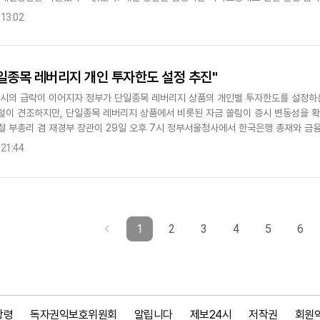
 지역 특성에 맞는 제도를 설계..
 13:02
일종목 레버리지 개인 투자한도 설정 추진"
증시의 급락이 이어지자 정부가 단일종목 레버리지 상품의 개인별 투자한도를 설정하는
털이 견조하지만, 단일종목 레버리지 상품에서 비롯된 자금 쏠림이 증시 변동성을 
철 부총리 겸 재경부 장관이 29일 오후 7시 정부서울청사에서 한국은행 총재와 금
긴급 시장상황점검회의를 개최했다고 밝혔..
 21:44
1
2
3
4
5
6
강령
독자권익보호위원회
알립니다
제보24시
저작권
회원