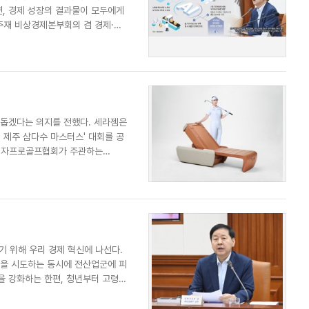
련, 경제 성장의 결과물이 모두에게
패밀리사이트
마켓파워
아투TV
대학동문골프최강전
주재 비상경제본부회의 겸 경제·구
 돕겠다는 의지를 전했다. 세라젬은
 제주 삼다수 마스터스' 대회를 공
국여자프로골프협회가 주관하는
기 위해 우리 경제 혁신에 나선다.
신을 시도하는 동시에 전산업군에 피
을 강화하는 한편, 청년부터 고령층