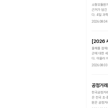
소형모듈원자
근거가 담긴
다. 4일 
획 연구'가 
2026.08.04
[2026
올해를 잠재
군에 대한 
다. 아울러
등 관계부처
2026.08.03
공정거래조
한국공정거래
은 전국 초·
원은 공정거
은 △교복 입