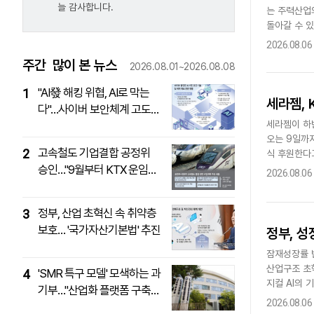
늘 감사합니다.
는 주력산업
다국어뉴스
ENGLISH
Tiếng Việt
中文
돌아갈 수 
조혁신 관계
2026.08.06
주간
많이 본 뉴스
2026.08.01~2026.08.08
"AI發 해킹 위협, AI로 막는
1
세라젬, 
다"…사이버 보안체계 고도화
세라젬이 하
나서는 정부
오는 9일까지
고속철도 기업결합 공정위
2
식 후원한다
승인…"9월부터 KTX 운임
2026.08.06
10% 인하"
정부, 산업 초혁신 속 취약층
3
보호… '국가자산기본법' 추진
정부, 성
잠재성장률 
산업구조 초
'SMR 특구 모델' 모색하는 과
4
지컬 AI의
기부…"산업화 플랫폼 구축
을 아우르는 
2026.08.06
추진"