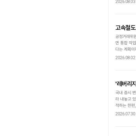
2026.08.03
고속철도 
공정거래위원
면 통합 작
다는 계획이
판단했다. 이
2026.08.02
'레버리지
국내 증시 
라 내놓고 
적하는 한편,
당국이 단일종
2026.07.30