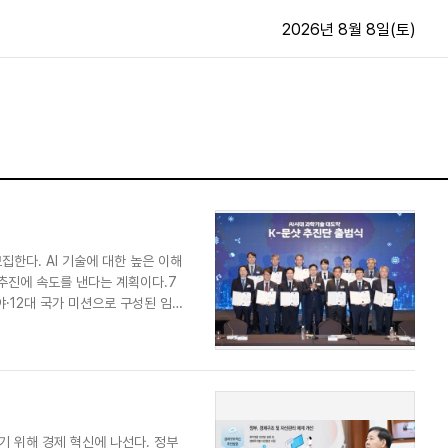
2026년 8월 8일(토)
문화·스포츠
최신
전체
방송
지면보기
가요
구독신청
영화
First Edition
집한다. AI 기술에 대한 높은 이해
문화
후원하기
추진에 속도를 낸다는 계획이다.7
카
종교
야·12대 국가 미션으로 구성된 임무
제보24시
스포츠
알립니다
여행
기 위해 경제 혁신에 나선다. 정부