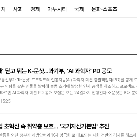
정치
사회
경제
아투시티
국제
문화·스포츠
경제
아투시티
국제
경제일반
종합
세계일반
정책
메트로
아시아·호주
금융·증권
경기·인천
북미
재' 딛고 뛰는 K-문샷…과기부, 'AI 과학자' PD 공모
산업
세종·충청
중남미
신부가 'K-문샷' 프로젝트의 인공지능(AI) 과학자 미션 총괄책임자(PD)를 공개 모
IT·과학
영남
유럽
연구 역량을 갖춘 인물을 발탁해 출범 초기에 발생한 인사 공백을 해소하고 프로젝트 
부동산
호남
중동·아프리
따르면 AI 과학자 미션 PD 공개 모집은 오는 24일까지 진행된다.K-문샷은 8대 분
유통
강원
R&..
 15:25
중기·벤처
제주
업 초혁신 속 취약층 보호… '국가자산기본법' 추진
인스타그램
반등을 외친 정부가 하방압력과 'K자 양극화'로 대표되는 사회 전반의 격차를 해소하