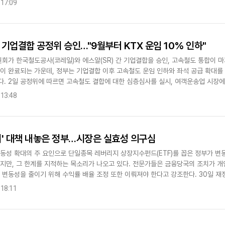
 17:09
기업결합 공정위 승인…"9월부터 KTX 운임 10% 인하"
회가 한국철도공사(코레일)와 에스알(SR) 간 기업결합을 승인, 고속철도 통합이 마
업이 완료되는 가운데, 정부는 기업결합 이후 고속철도 운임 인하와 좌석 공급 확대
다. 2일 공정위에 따르면 고속철도 결합에 대한 심층심사를 실시, 여객운송업 시장
는 공기업 간 기업결합 사건..
 13:48
' 대책 내놓은 정부…시장은 실효성 의구심
변동성 확대의 주 요인으로 단일종목 레버리지 상장지수펀드(ETF)를 꼽은 정부가 변
있지만, 그 한계를 지적하는 목소리가 나오고 있다. 전문가들은 금융당국의 조치가 
 변동성을 줄이기 위해 수익률 배율 조정 또한 이뤄져야 한다고 강조한다. 30일 재
목 레버리지 상품에 대한 기..
 18:11