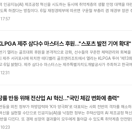
의 인공지능(AI) 제조공정 혁신을 시도하는 동시에 취약계층의 생활 안정 대책을 마
있도록 하겠다는 방침이다. 6일 재정경제부에 따르면 구윤철 부총리 겸 재경부 장관 
장관회의에서 관계부처..
 17:57
KLPGA 제주 삼다수 마스터스 후원…"스포츠 발전 기여 확대"
반기 열리는 골프대회 후원을 본격적으로 강화, 선수들의 꾸준한 체력관리와 회복을
 제주 서귀포시에 위치한 테디밸리 골프앤리조트에서 열리는 KLPGA 투어 '제13회
고 6일 밝혔다. 제주 삼다수 마스터스는 제주특별자치도개발공사가 주최하고 한
KLPGA 투어 하반기 대회 중 하나다. KLPG..
 12:31
장률 반등 위해 전산업 AI 혁신…"국민 체감 변화에 총력"
반등을 외친 정부가 하방압력와 'K자 양극화'로 대표되는 사회 전반의 격차를 해소하
혁신을 실현할 수단으로 인공지능(AI)을 낙점한 정부는 주력산업의 AI 제조공정 혁
 기반을 다진다. 또 경제 성장의 결과물이 모두에게 돌아갈 수 있도록 취약계층 안전망
자산형성 지원을 추진한..
 10:23