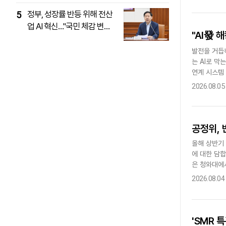
정부, 성장률 반등 위해 전산
5
업 AI 혁신…"국민 체감 변화
"AI發 
에 총력"
발전을 거듭하
는 AI로 막
연계 시스템
을 무단으로 
2026.08.05
공정위, 
올해 상반기
에 대한 담
은 청와대에
지속돼야 한다
2026.08.04
'SMR 