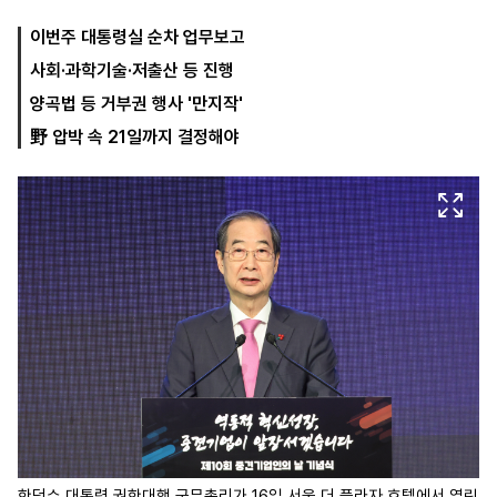
이번주 대통령실 순차 업무보고
사회·과학기술·저출산 등 진행
마
운
대
켓
세
학
양곡법 등 거부권 행사 '만지작'
파
동
워
문
野 압박 속 21일까지 결정해야
골
프
한덕수 대통령 권한대행 국무총리가 16일 서울 더 플라자 호텔에서 열린