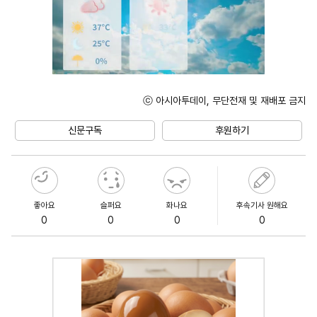
ⓒ 아시아투데이, 무단전재 및 재배포 금지
Unmute
신문구독
후원하기
좋아요
슬퍼요
화나요
후속기사 원해요
0
0
0
0