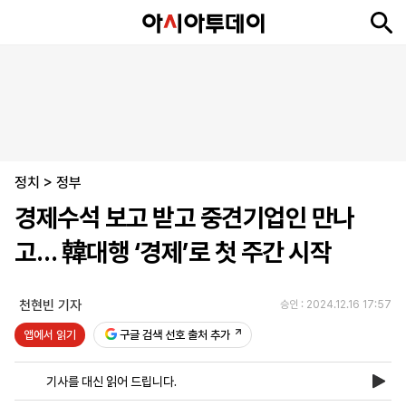
뉴
최
속
정
사
경
국
오
피
아
문
포
스
신
보
치
회
제
제
피
플
투
화
토
니
시
·
정치
언
티
스
>
정부
포
경제수석 보고 받고 중견기업인 만나
츠
고… 韓대행 ‘경제’로 첫 주간 시작
ENGLISH
中
Tiếng
文
Việt
천현빈 기자
승인 : 2024.12.16 17:57
앱에서 읽기
구글 검색 선호 출처 추가
지
신
후
제
회
앱
면
문
원
보
사
설
기사를 대신 읽어 드립니다.
보
구
하
24
소
치
기
독
기
시
개