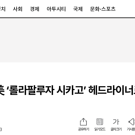
정치
사회
경제
아투시티
국제
문화·스포츠
경제
아투시티
국제
경제일반
종합
세계일반
정책
메트로
아시아·호주
금융·증권
경기·인천
북미
산업
세종·충청
중남미
IT·과학
영남
유럽
美 ‘롤라팔루자 시카고’ 헤드라이너
부동산
호남
중동·아프리
유통
강원
중기·벤처
제주
03
공유하기
읽기모드
글자크기
기사듣
인스타그램