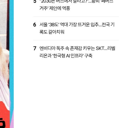
5
“2030은 버스에서 살라고?”…황희 ‘폐버스
거주’ 제안에 역풍
6
서울 ‘38도’ 역대 가장 뜨거운 입추…전국 기
록도 갈아치워
7
엔비디아 독주 속 존재감 키우는 SKT…리벨
리온과 ‘한국형 AI 인프라’ 구축