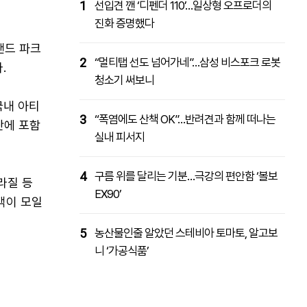
1
선입견 깬 ‘디펜더 110’…일상형 오프로더의
진화 증명했다
랜드 파크
2
“멀티탭 선도 넘어가네”…삼성 비스포크 로봇
.
청소기 써보니
국내 아티
3
“폭염에도 산책 OK”…반려견과 함께 떠나는
단에 포함
실내 피서지
4
구름 위를 달리는 기분…극강의 편안함 ‘볼보
라질 등
EX90’
객이 모일
5
농산물인줄 알았던 스테비아 토마토, 알고보
니 ‘가공식품’