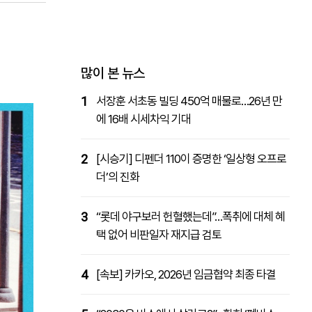
패밀리사이트
마켓파워
아투TV
대학동문골프최강전
많이 본 뉴스
1
서장훈 서초동 빌딩 450억 매물로…26년 만
에 16배 시세차익 기대
2
[시승기] 디펜더 110이 증명한 ‘일상형 오프로
더’의 진화
3
“롯데 야구보러 헌혈했는데”…폭취에 대체 혜
택 없어 비판일자 재지급 검토
4
[속보] 카카오, 2026년 임금협약 최종 타결