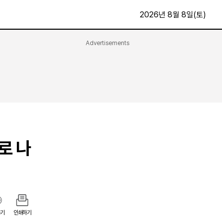
2026년 8월 8일(토)
Advertisements
문화·스포츠
최신
전체
방송
지면보기
가요
구독신청
영화
First Edition
문화
후원하기
로 나
카
종교
제보24시
스포츠
알립니다
여행
기
인쇄하기