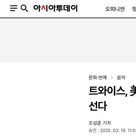
오피니언
오피니언
정치
사회
사설
정치일반
사회일반
칼럼·기고
청와대
사건·사고
기자의 눈
국회·정당
법원·검찰
피플
북한
교육·행정
문화·연예
음악
외교
노동·복지·환경
트와이스, 
국방
보건·의학
정부
선다
조성준 기자
SNS
승인 : 2025. 03. 19. 11:
뉴스스탠드
네이버블로그
아투TV(유튜브)
페이스북