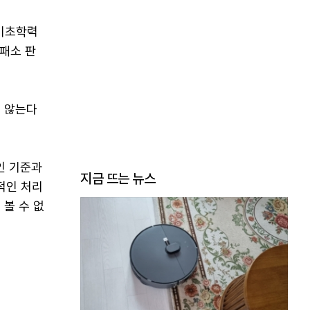
 기초학력
패소 판
 않는다
인 기준과
지금 뜨는 뉴스
적인 처리
볼 수 없