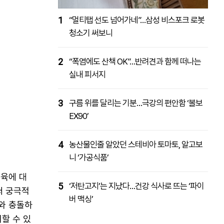
1
“멀티탭 선도 넘어가네”…삼성 비스포크 로봇
청소기 써보니
2
“폭염에도 산책 OK”…반려견과 함께 떠나는
실내 피서지
3
구름 위를 달리는 기분…극강의 편안함 ‘볼보
EX90’
4
농산물인줄 알았던 스테비아 토마토, 알고보
니 ‘가공식품’
교육에 대
5
‘저탄고지’는 지났다…건강 식사로 뜨는 ‘파이
써 궁극적
버 맥싱’
와 충돌하
할 수 있