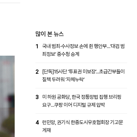
패밀리사이트
마켓파워
아투TV
대학동문골프최강전
많이 본 뉴스
1
국내 범죄·수사정보 손에 쥔 행안부…‘대검 범
죄정보’ 중수청 승계
2
[단독]15사단 ‘투표권 미보장’…초급간부들이
질책 두려워 ‘자체누락’
3
미 하원 공화당, 한국 정통망법 집행 브리핑
요구…쿠팡 이어 디지털 규제 압박
4
런민망, 권기식 한중도시우호협회장 기고문
게재