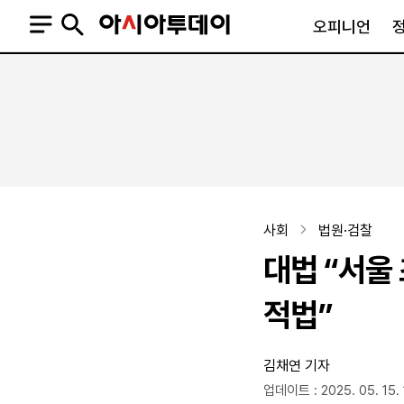
오피니언
오피니언
정치
사회
사설
정치일반
사회일반
칼럼·기고
청와대
사건·사고
기자의 눈
국회·정당
법원·검찰
피플
북한
교육·행정
사회
법원·검찰
외교
노동·복지·환경
대법 “서울
국방
보건·의학
정부
적법”
김채연 기자
SNS
뉴스스탠드
네이버블로그
아투TV(유튜브)
페이스북
업데이트 : 2025. 05. 15. 