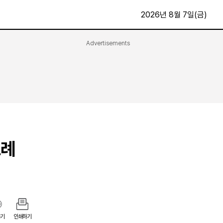
2026년 8월 7일(금)
Advertisements
문화·스포츠
최신
전체
방송
지면보기
가요
구독신청
영화
First Edition
문화
후원하기
조례
카
종교
제보24시
스포츠
알립니다
여행
기
인쇄하기