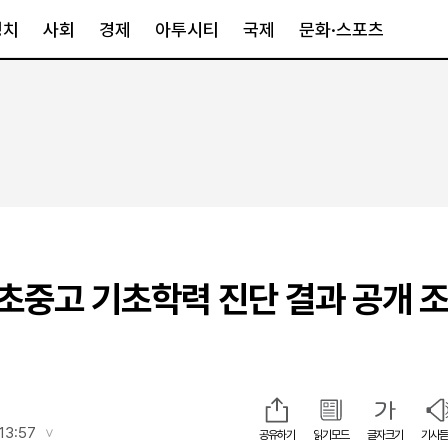
정치
사회
경제
아투시티
국제
문화·스포츠
경제
아투시티
국제
경제일반
종합
세계일반
정책
메트로
아시아·호주
금융·증권
경기·인천
북미
산업
세종·충청
중남미
IT·과학
영남
유럽
 초중고 기초학력 진단 결과 공개 
부동산
호남
중동·아프리
유통
강원
중기·벤처
제주
인스타그램
13:57
공유하기
읽기모드
글자크기
기사듣