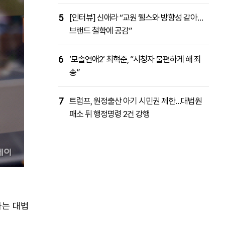
5
[인터뷰] 신애라 “교원 웰스와 방향성 같아…
브랜드 철학에 공감”
6
‘모솔연애2’ 최혁준, “시청자 불편하게 해 죄
송”
7
트럼프, 원정출산 아기 시민권 제한…대법원
패소 뒤 행정명령 2건 강행
다는 대법