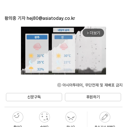
황의중 기자
hej80@asiatoday.co.kr
더보기
arrow_forward_ios
ⓒ 아시아투데이, 무단전재 및 재배포 금지
Unmute
신문구독
후원하기
좋아요
슬퍼요
화나요
후속기사 원해요