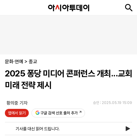
뉴
최
속
정
사
경
국
오
피
아
문
포
스
신
보
치
회
제
제
피
플
투
화
토
니
시
·
문화·연예
언
티
스
>
종교
포
2025 퐁당 미디어 콘퍼런스 개최...교회
츠
미래 전략 제시
ENGLISH
中
Tiếng
文
Việt
황의중 기자
승인 : 2025.05.19 15:09
앱에서 읽기
구글 검색 선호 출처 추가
지
신
후
제
회
앱
면
문
원
보
사
설
기사를 대신 읽어 드립니다.
보
구
하
24
소
치
기
독
기
시
개