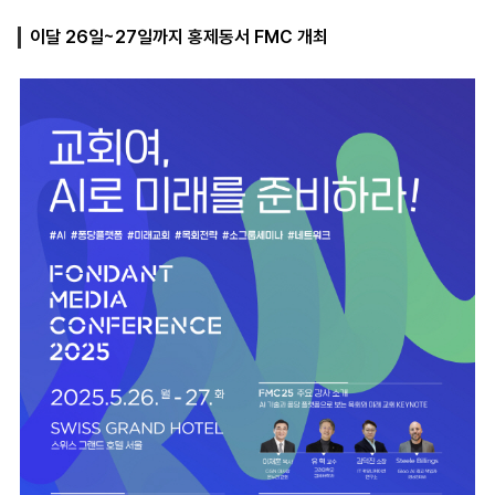
이달 26일~27일까지 홍제동서 FMC 개최
마
운
대
켓
세
학
파
동
워
문
골
프