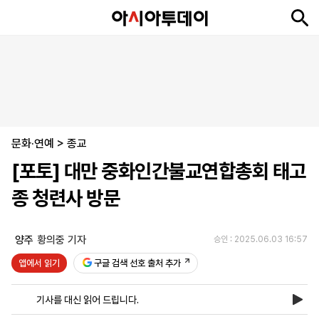
뉴
최
속
정
사
경
국
오
피
아
문
포
스
신
보
치
회
제
제
피
플
투
화
토
니
시
·
문화·연예
언
티
스
>
종교
포
[포토] 대만 중화인간불교연합총회 태고
츠
종 청련사 방문
ENGLISH
中
Tiếng
文
Việt
양주
황의중 기자
승인 : 2025.06.03 16:57
앱에서 읽기
구글 검색 선호 출처 추가
지
신
후
제
회
앱
면
문
원
보
사
설
기사를 대신 읽어 드립니다.
보
구
하
24
소
치
기
독
기
시
개