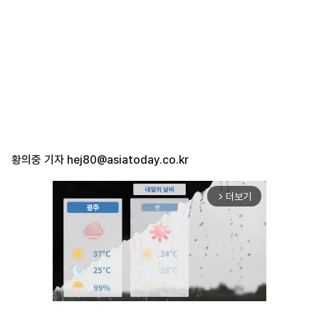
황의중 기자
hej80@asiatoday.co.kr
더보기
arrow_forward_ios