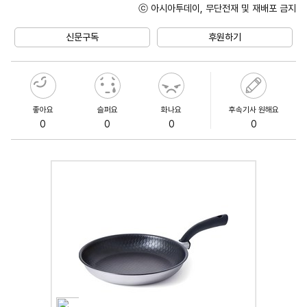
ⓒ 아시아투데이, 무단전재 및 재배포 금지
Unmute
신문구독
후원하기
좋아요
슬퍼요
화나요
후속기사 원해요
0
0
0
0