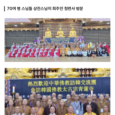
70여 명 스님들 상진스님이 회주인 청련사 방문
마
운
대
켓
세
학
파
동
워
문
골
프