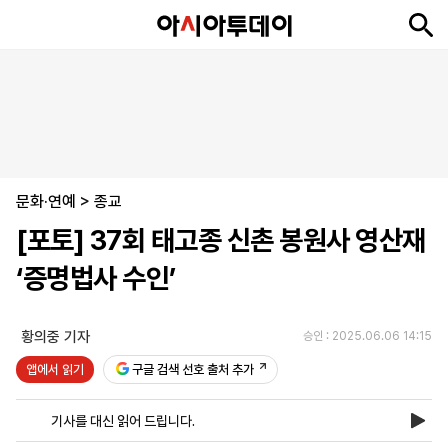
뉴
최
속
정
사
경
국
오
피
아
문
포
스
신
보
치
회
제
제
피
플
투
화
토
니
시
·
문화·연예
언
티
스
>
종교
포
[포토] 37회 태고종 신촌 봉원사 영산재
츠
‘증명법사 수인’
ENGLISH
中
Tiếng
文
Việt
황의중 기자
승인 : 2025.06.06 14:15
앱에서 읽기
구글 검색 선호 출처 추가
지
신
후
제
회
앱
면
문
원
보
사
설
기사를 대신 읽어 드립니다.
보
구
하
24
소
치
기
독
기
시
개