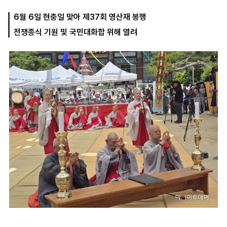
6월 6일 현충일 맞아 제37회 영산재 봉행
전쟁종식 기원 및 국민대화합 위해 열려
마
운
대
켓
세
학
파
동
워
문
골
프