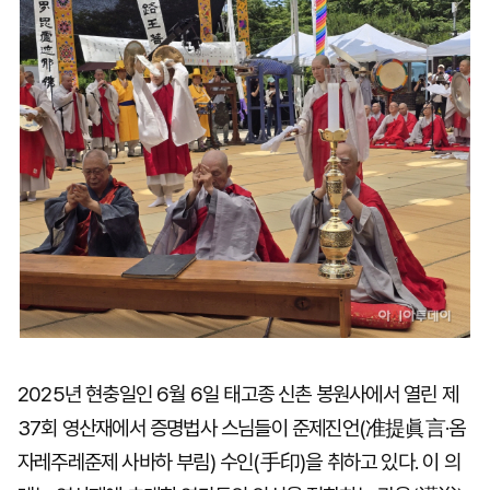
2025년 현충일인 6월 6일 태고종 신촌 봉원사에서 열린 제
37회 영산재에서 증명법사 스님들이 준제진언(准提眞言·옴
자레주레준제 사바하 부림) 수인(手印)을 취하고 있다. 이 의