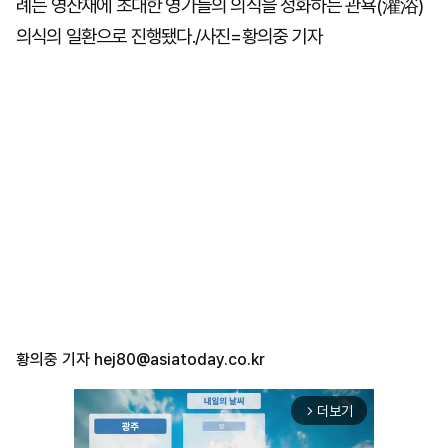
례는 영산재에 초대한 영가들의 의식을 정화하는 관욕(灌浴)
의식의 일환으로 진행됐다./사진=황의중 기자
황의중 기자
hej80@asiatoday.co.kr
더보기
arrow_forward_ios