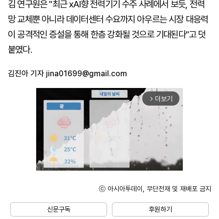
김 연구원은 "최근 xAI향 전력기기 수주 사례에서 보듯, 전력
망 교체뿐 아니라 데이터센터 수요까지 아우르는 시장 대응력
이 공격적인 증설을 통해 한층 강화될 것으로 기대된다"고 덧
붙였다.
김진아 기자
jina01699@gmail.com
더보기
arrow_forward_ios
ⓒ 아시아투데이, 무단전재 및 재배포 금지
Mute
신문구독
후원하기