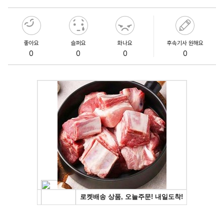
좋아요
슬퍼요
화나요
후속기사 원해요
0
0
0
0