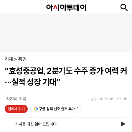
뉴
최
속
정
사
경
국
오
피
아
문
포
스
신
보
치
회
제
제
피
플
투
화
토
니
시
·
경제
언
티
스
>
증권
포
“효성중공업, 2분기도 수주 증가 여력 커
츠
···실적 성장 기대”
ENGLISH
中
Tiếng
文
Việt
김진아 기자
승인 : 2025.06.10 10:18
앱에서 읽기
구글 검색 선호 출처 추가
지
신
후
제
회
앱
면
문
원
보
사
설
기사를 대신 읽어 드립니다.
보
구
하
24
소
치
기
독
기
시
개