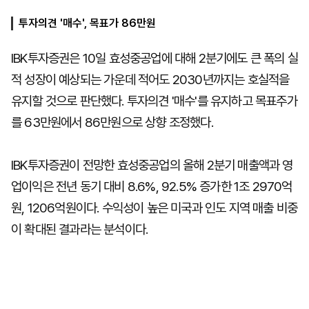
투자의견 '매수', 목표가 86만원
마
운
대
IBK투자증권은 10일 효성중공업에 대해 2분기에도 큰 폭의 실
켓
세
학
파
동
적 성장이 예상되는 가운데 적어도 2030년까지는 호실적을
워
문
골
유지할 것으로 판단했다. 투자의견 '매수'를 유지하고 목표주가
프
를 63만원에서 86만원으로 상향 조정했다.
IBK투자증권이 전망한 효성중공업의 올해 2분기 매출액과 영
업이익은 전년 동기 대비 8.6%, 92.5% 증가한 1조 2970억
원, 1206억원이다. 수익성이 높은 미국과 인도 지역 매출 비중
이 확대된 결과라는 분석이다.