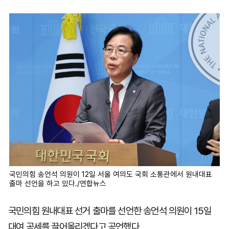
마
운
대
켓
세
학
파
동
워
문
골
프
국민의힘 송언석 의원이 12일 서울 여의도 국회 소통관에서 원내대표
출마 선언을 하고 있다./연합뉴스
국민의힘 원내대표 선거 출마를 선언한 송언석 의원이 15일
대여 공세를 끌어올리겠다고 공언했다.