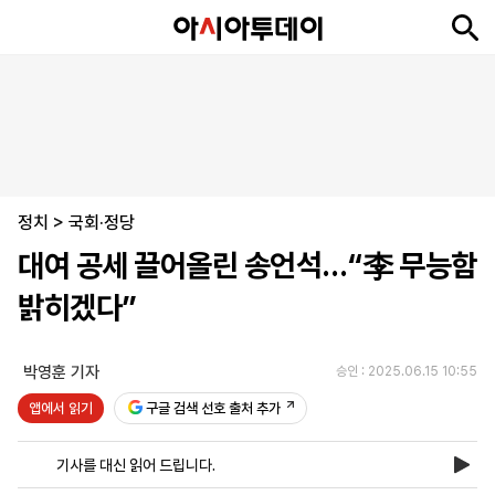
뉴
최
속
정
사
경
국
오
피
아
문
포
스
신
보
치
회
제
제
피
플
투
화
토
니
시
·
정치
언
티
스
>
국회·정당
포
대여 공세 끌어올린 송언석…“李 무능함
츠
밝히겠다”
ENGLISH
中
Tiếng
文
Việt
박영훈 기자
승인 : 2025.06.15 10:55
앱에서 읽기
구글 검색 선호 출처 추가
지
신
후
제
회
앱
면
문
원
보
사
설
기사를 대신 읽어 드립니다.
보
구
하
24
소
치
기
독
기
시
개