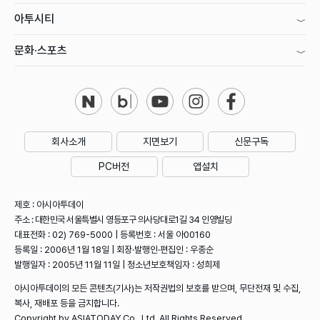
아투시티
문화·스포츠
회사소개
지면보기
신문구독
PC버전
앱설치
제호 : 아시아투데이
주소 : 대한민국 서울특별시 영등포구 의사당대로1길 34 인영빌딩
대표전화 : 02) 769-5000 | 등록번호 : 서울 아00160
등록일 : 2006년 1월 18일 | 회장·발행인·편집인 : 우종순
발행일자 : 2005년 11월 11일 | 청소년보호책임자 : 성희제
아시아투데이의 모든 콘텐츠(기사)는 저작권법의 보호를 받으며, 무단전재 및 수집,
복사, 재배포 등을 금지합니다.
Copyright by ASIATODAY Co., Ltd. All Rights Reserved.