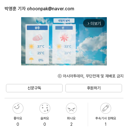
박영훈 기자
ohoonpak@naver.com
더보기
arrow_forward_ios
ⓒ 아시아투데이, 무단전재 및 재배포 금지
Unmute
신문구독
후원하기
좋아요
슬퍼요
화나요
후속기사 원해요
0
0
2
1