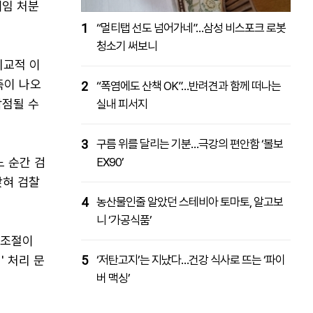
해임 처분
1
“멀티탭 선도 넘어가네”…삼성 비스포크 로봇
청소기 써보니
비교적 이
측이 나오
2
“폭염에도 산책 OK”…반려견과 함께 떠나는
낙점될 수
실내 피서지
3
구름 위를 달리는 기분…극강의 편안함 ‘볼보
느 순간 검
EX90’
앉혀 검찰
4
농산물인줄 알았던 스테비아 토마토, 알고보
니 ‘가공식품’
 조절이
' 처리 문
5
‘저탄고지’는 지났다…건강 식사로 뜨는 ‘파이
버 맥싱’