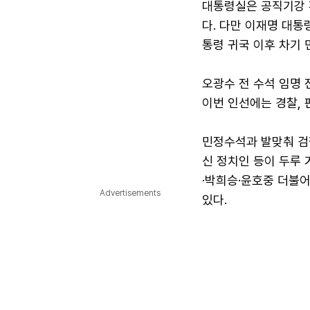
대통령실은 공직기강 
다. 다만 이재명 대통
통령 귀국 이후 차기
오광수 전 수석 임명 
이번 인선에는 경찰, 
민정수석과 발맞춰 검
신 정치인 등이 두루
·박희승·윤호중 더불
Advertisements
있다.