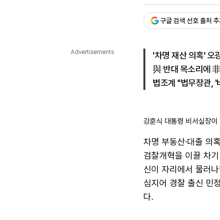
승인 : 2025. 06. 15. 17:
다국어뉴스
ENGLISH
Tiếng Việt
中文
구글 검색 선호 출처 
Advertisements
'차명 재산 의혹' 오
與 반대 목소리에 
법조계 "법무장관, '
강훈식 대통령 비서실장이 
차명 부동산·대출 의
검찰개혁을 이끌 차기 
신이 자리에서 물러나면
심지어 경찰 출신 민
다.