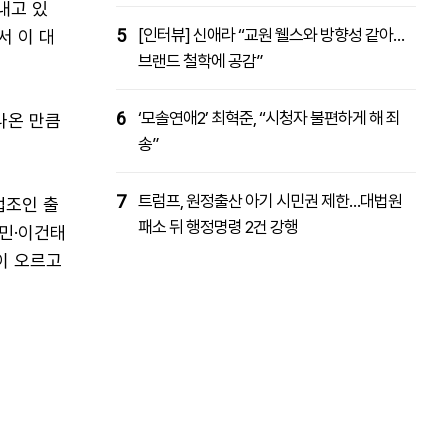
내고 있
5
[인터뷰] 신애라 “교원 웰스와 방향성 같아…
서 이 대
브랜드 철학에 공감”
6
‘모솔연애2’ 최혁준, “시청자 불편하게 해 죄
나온 만큼
송”
7
트럼프, 원정출산 아기 시민권 제한…대법원
법조인 출
패소 뒤 행정명령 2건 강행
용민·이건태
이 오르고