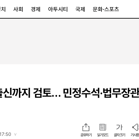
정치
사회
경제
아투시티
국제
문화·스포츠
경제
아투시티
국제
경제일반
종합
세계일반
정책
메트로
아시아·호주
금융·증권
경기·인천
북미
산업
세종·충청
중남미
IT·과학
영남
유럽
출신까지 검토… 민정수석·법무장관
부동산
호남
중동·아프리
유통
강원
중기·벤처
제주
인스타그램
17:50
공유하기
읽기모드
글자크기
기사듣