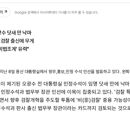
44
추가
Google 검색에서 아시아투데이 기사를 더 자주 볼 수 있습니다.
광수 닷새 만 낙마
非검찰 출신에 무게
비법조계' 유력"
지난 8일 용산 대통령실에서 정무,홍보,민정 수석 인선을 발표하고 있다. 왼쪽
혹이 제기된 오광수 전 대통령실 민정수석이 임명 닷새 만에 낙
민정수석과 법무부 장관 인선에 이목이 집중되고 있다. '검찰 특
서 향후 검찰개혁을 주도할 투톱에 '비(非)검찰' 중용 가능성이
정수석과 판사 출신 법무부 장관이라는 카드까지 검토되는 것으