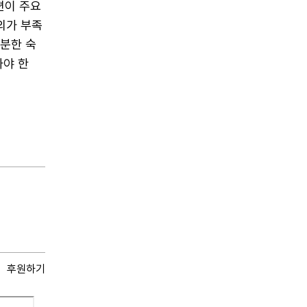
편이 주요
의가 부족
충분한 숙
봐야 한
후원하기