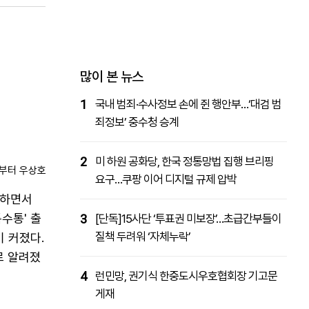
패밀리사이트
마켓파워
아투TV
대학동문골프최강전
많이 본 뉴스
1
국내 범죄·수사정보 손에 쥔 행안부…‘대검 범
죄정보’ 중수청 승계
2
미 하원 공화당, 한국 정통망법 집행 브리핑
부터 우상호 정무수석, 강 비서실장, 오광수 민정수석, 이규연 홍보소통수석. 
요구…쿠팡 이어 디지털 규제 압박
마하면서
수통' 출
3
[단독]15사단 ‘투표권 미보장’…초급간부들이
질책 두려워 ‘자체누락’
 커졌다.
로 알려졌
4
런민망, 권기식 한중도시우호협회장 기고문
게재