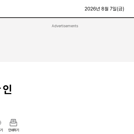
2026년 8월 7일(금)
Advertisements
문화·스포츠
최신
전체
방송
지면보기
가요
구독신청
영화
First Edition
문화
후원하기
 인
카
종교
제보24시
스포츠
알립니다
여행
기
인쇄하기