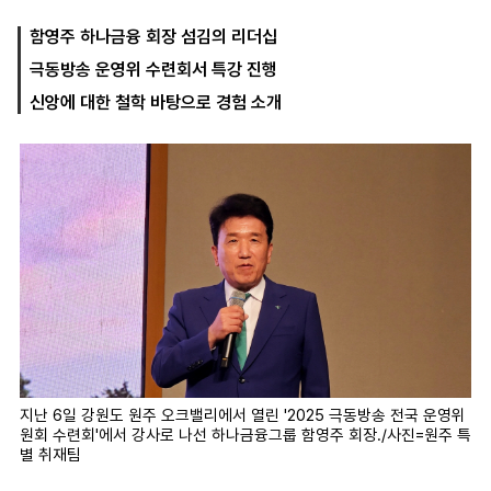
함영주 하나금융 회장 섬김의 리더십
극동방송 운영위 수련회서 특강 진행
마
운
대
켓
세
학
신앙에 대한 철학 바탕으로 경험 소개
파
동
워
문
골
프
지난 6일 강원도 원주 오크밸리에서 열린 '2025 극동방송 전국 운영위
원회 수련회'에서 강사로 나선 하나금융그룹 함영주 회장./사진=원주 특
별 취재팀