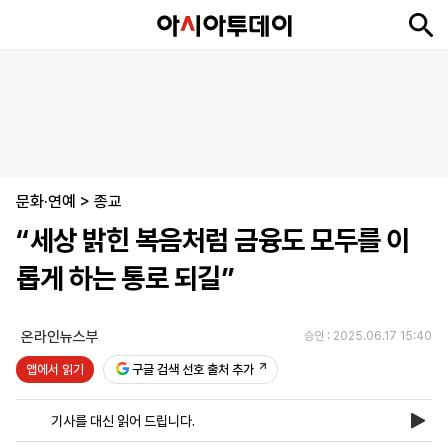
뉴
최
속
정
사
경
국
오
피
아
문
포
스
신
보
치
회
제
제
피
플
투
화
토
니
시
·
문화·연예
언
티
스
>
종교
포
“세상 밝힌 복음처럼 금융도 모두를 이
츠
롭게 하는 통로 되길”
ENGLISH
中
Tiếng
文
Việt
온라인뉴스부
승인 : 2025.06.17 15:40
앱에서 읽기
구글 검색 선호 출처 추가
지
신
후
제
회
앱
면
문
원
보
사
설
기사를 대신 읽어 드립니다.
보
구
하
24
소
치
기
독
기
시
개