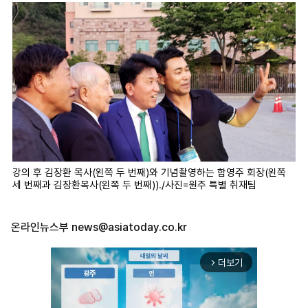
강의 후 김장환 목사(왼쪽 두 번째)와 기념촬영하는 함영주 회장(왼쪽
세 번째과 김장환목사(왼쪽 두 번째))./사진=원주 특별 취재팀
온라인뉴스부
news@asiatoday.co.kr
더보기
arrow_forward_ios