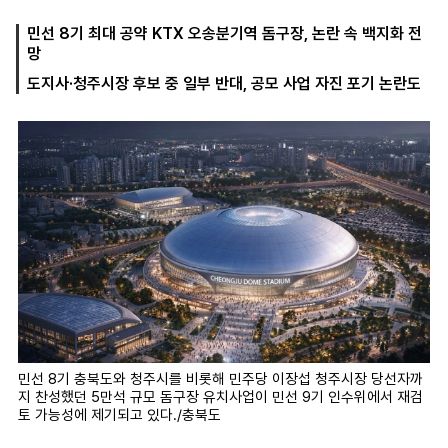
민선 8기 최대 공약 KTX 오송분기역 돔구장, 논란 속 백지화 전
망
마
운
대
도지사·청주시장 후보 중 일부 반대, 공모 사업 자진 포기 논란도
켓
세
학
파
동
워
문
골
프
민선 8기 충북도와 청주시를 비롯해 민주당 이장섭 청주시장 당선자까
지 찬성했던 5만석 규모 돔구장 유치사업이 민선 9기 인수위에서 재검
토 가능성에 제기되고 있다./충북도