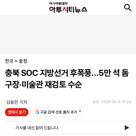
뉴
최
속
정
사
경
국
오
피
아
문
포
스
신
보
치
회
제
제
피
플
투
화
토
니
시
·
전국
언
티
스
>
충청
포
충북 SOC 지방선거 후폭풍…5만 석 돔
츠
구장·미술관 재검토 수순
ENGLISH
中
Tiếng
文
Việt
김동민 기자
승인 : 2026.06.14 10:26
앱에서 읽기
구글 검색 선호 출처 추가
지
신
후
제
회
앱
면
문
원
보
사
설
기사를 대신 읽어 드립니다.
보
구
하
24
소
치
기
독
기
시
개