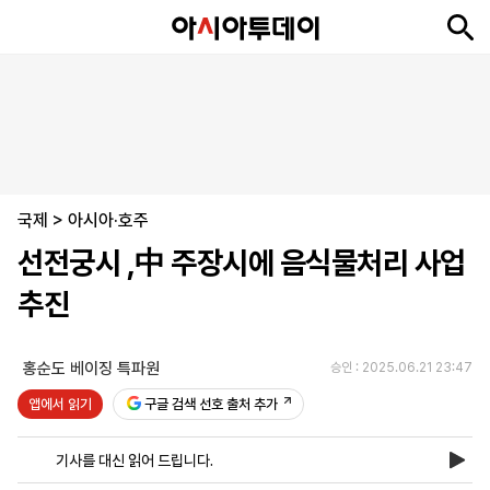
뉴
최
속
정
사
경
국
오
피
아
문
포
스
신
보
치
회
제
제
피
플
투
화
토
니
시
·
국제
언
티
스
>
아시아·호주
포
선전궁시 ,中 주장시에 음식물처리 사업
츠
추진
ENGLISH
中
Tiếng
文
Việt
홍순도 베이징 특파원
승인 : 2025.06.21 23:47
앱에서 읽기
구글 검색 선호 출처 추가
지
신
후
제
회
앱
면
문
원
보
사
설
기사를 대신 읽어 드립니다.
보
구
하
24
소
치
기
독
기
시
개