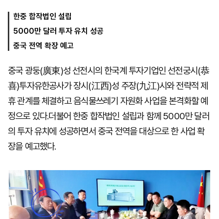
한중 합작법인 설립
5000만 달러 투자 유치 성공
마
운
대
켓
세
학
중국 전역 확장 예고
파
동
워
문
골
중국 광둥(廣東)성 선전시의 한국계 투자기업인 선전궁시(恭
프
喜)투자유한공사가 장시(江西)성 주장(九江)시와 전략적 제
휴 관계를 체결하고 음식물쓰레기 자원화 사업을 본격화할 예
정으로 있다.더불어 한중 합작법인 설립과 함께 5000만 달러
의 투자 유치에 성공하면서 중국 전역을 대상으로 한 사업 확
장을 예고했다.