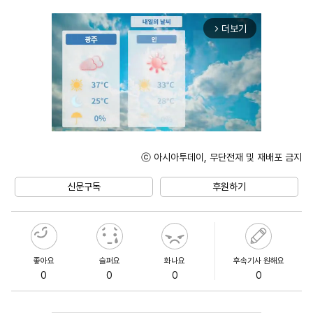
더보기
arrow_forward_ios
ⓒ 아시아투데이, 무단전재 및 재배포 금지
Unmute
신문구독
후원하기
좋아요
슬퍼요
화나요
후속기사 원해요
0
0
0
0