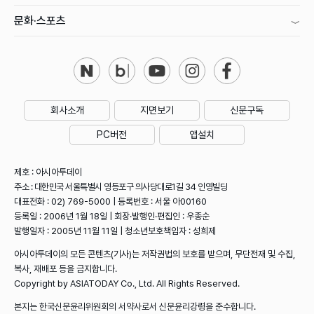
문화·스포츠
회사소개
지면보기
신문구독
PC버전
앱설치
제호 : 아시아투데이
주소 : 대한민국 서울특별시 영등포구 의사당대로1길 34 인영빌딩
대표전화 : 02) 769-5000 | 등록번호 : 서울 아00160
등록일 : 2006년 1월 18일 | 회장·발행인·편집인 : 우종순
발행일자 : 2005년 11월 11일 | 청소년보호책임자 : 성희제
아시아투데이의 모든 콘텐츠(기사)는 저작권법의 보호를 받으며, 무단전재 및 수집,
복사, 재배포 등을 금지합니다.
Copyright by ASIATODAY Co., Ltd. All Rights Reserved.
본지는 한국신문윤리위원회의 서약사로서 신문윤리강령을 준수합니다.