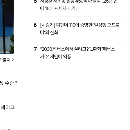
5
서장훈 서초동 빌딩 450억 매물로…26년 만
에 16배 시세차익 기대
6
[시승기] 디펜더 110이 증명한 ‘일상형 오프로
더’의 진화
7
“2030은 버스에서 살라고?”…황희 ‘폐버스
거주’ 제안에 역풍
가들이 게
5% 수준의
 헤이그