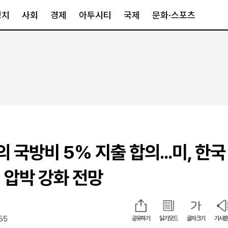
정치
사회
경제
아투시티
국제
문화·스포츠
경제
아투시티
국제
경제일반
종합
세계일반
정책
메트로
아시아·호주
금융·증권
경기·인천
북미
산업
세종·충청
중남미
IT·과학
영남
유럽
의 국방비 5% 지출 합의...미, 한국
부동산
호남
중동·아프리
유통
강원
 압박 강화 전망
중기·벤처
제주
:55
공유하기
읽기모드
글자크기
기사듣
인스타그램