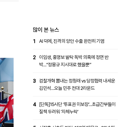
패밀리사이트
마켓파워
아투TV
대학동문골프최강전
많이 본 뉴스
1
AI 덕에, 진격의 양안 수출 완전히 기염
2
이임생, 홍명보 발탁 독박 의혹에 정면 반
박…“정몽규 지시대로 했을뿐”
3
검찰개혁 뽐내는 정청래 vs 당정협력 내세운
김민석…오늘 민주 전대 2라운드
4
[단독]15사단 ‘투표권 미보장’…초급간부들이
질책 두려워 ‘자체누락’