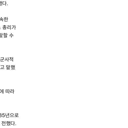
했다.
약속한
스 총리가
말할 수
 군사적
라고 말했
에 따라
035년으로
 전했다.