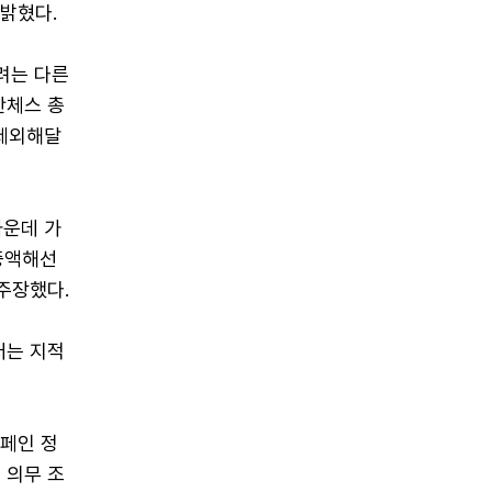
밝혔다.
려는 다른
산체스 총
 제외해달
가운데 가
증액해선
 주장했다.
터는 지적
스페인 정
 의무 조