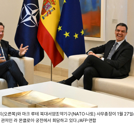
(오른쪽)와 마크 루테 북대서양조약기구(NATO·나토) 사무총장이 1월 27
 관저인 라 몬클로아 궁전에서 회담하고 있다./AFP·연합