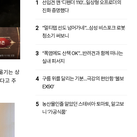
1
선입견 깬 ‘디펜더 110’…일상형 오프로더의
진화 증명했다
2
“멀티탭 선도 넘어가네”…삼성 비스포크 로봇
청소기 써보니
3
“폭염에도 산책 OK”…반려견과 함께 떠나는
실내 피서지
옮기는 상
4
구름 위를 달리는 기분…극강의 편안함 ‘볼보
하다고 주
EX90’
5
농산물인줄 알았던 스테비아 토마토, 알고보
니 ‘가공식품’