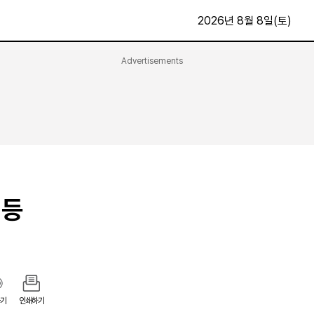
2026년 8월 8일(토)
Advertisements
문화·스포츠
최신
전체
방송
지면보기
가요
구독신청
영화
First Edition
문화
후원하기
 등
카
종교
제보24시
스포츠
알립니다
여행
기
인쇄하기