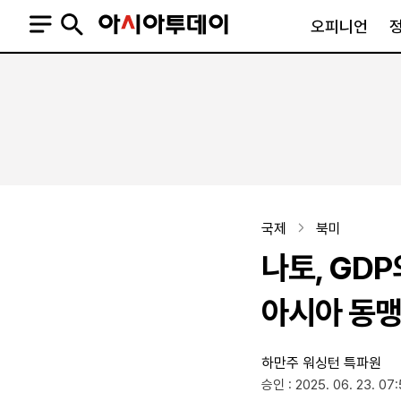
오피니언
오피니언
정치
사회
사설
정치일반
사회일반
칼럼·기고
청와대
사건·사고
기자의 눈
국회·정당
법원·검찰
피플
북한
교육·행정
국제
북미
외교
노동·복지·환경
나토, GDP
국방
보건·의학
정부
아시아 동맹
하만주 워싱턴 특파원
SNS
승인 : 2025. 06. 23. 07
뉴스스탠드
네이버블로그
아투TV(유튜브)
페이스북