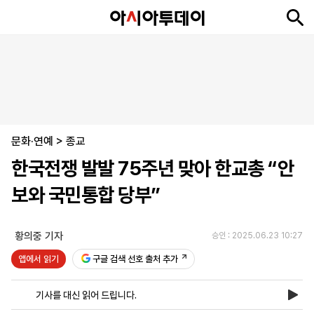
뉴
최
속
정
사
경
국
오
피
아
문
포
스
신
보
치
회
제
제
피
플
투
화
토
니
시
·
문화·연예
언
티
스
>
종교
포
한국전쟁 발발 75주년 맞아 한교총 “안
츠
보와 국민통합 당부”
ENGLISH
中
Tiếng
文
Việt
황의중 기자
승인 : 2025.06.23 10:27
앱에서 읽기
구글 검색 선호 출처 추가
지
신
후
제
회
앱
면
문
원
보
사
설
기사를 대신 읽어 드립니다.
보
구
하
24
소
치
기
독
기
시
개