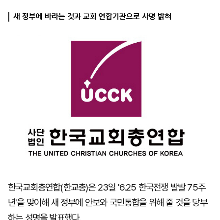
새 정부에 바라는 것과 교회 연합기관으로 사명 밝혀
마
운
대
켓
세
학
파
동
워
문
골
프
한국교회총연합(한교총)은 23일 '6.25 한국전쟁 발발 75주
년'을 맞이해 새 정부에 안보와 국민통합을 위해 줄 것을 당부
하는 성명을 발표했다.