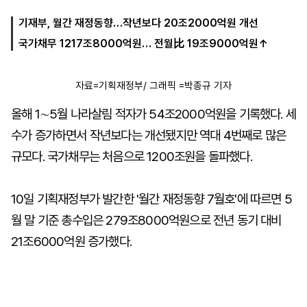
기재부, 월간 재정동향…작년보다 20조2000억원 개선
국가채무 1217조8000억원… 전월比 19조9000억원↑
마
운
대
켓
세
학
파
동
워
문
자료=기획재정부/ 그래픽 =박종규 기자
골
프
올해 1∼5월 나라살림 적자가 54조2000억원을 기록했다. 세
수가 증가하면서 작년보다는 개선됐지만 역대 4번째로 많은
규모다. 국가채무는 처음으로 1200조원을 돌파했다.
10일 기획재정부가 발간한 '월간 재정동향 7월호'에 따르면 5
월 말 기준 총수입은 279조8000억원으로 전년 동기 대비
21조6000억원 증가했다.