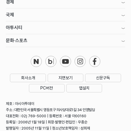
경제
국제
아투시티
문화·스포츠
회사소개
지면보기
신문구독
PC버전
앱설치
제호 : 아시아투데이
주소 : 대한민국 서울특별시 영등포구 의사당대로1길 34 인영빌딩
대표전화 : 02) 769-5000 | 등록번호 : 서울 아00160
등록일 : 2006년 1월 18일 | 회장·발행인·편집인 : 우종순
발행일자 : 2005년 11월 11일 | 청소년보호책임자 : 성희제