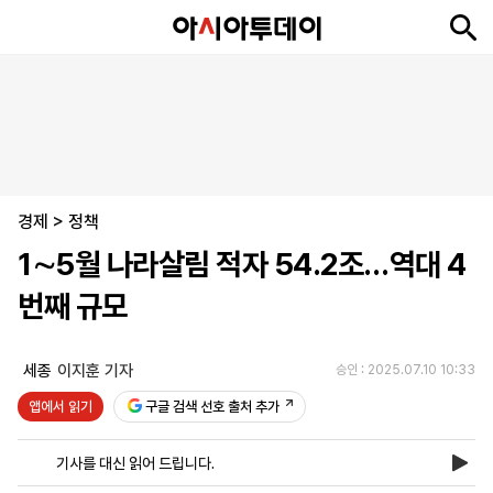
뉴
최
속
정
사
경
국
오
피
아
문
포
스
신
보
치
회
제
제
피
플
투
화
토
니
시
·
경제
언
티
스
>
정책
포
1∼5월 나라살림 적자 54.2조…역대 4
츠
번째 규모
ENGLISH
中
Tiếng
文
Việt
세종
이지훈 기자
승인 : 2025.07.10 10:33
앱에서 읽기
구글 검색 선호 출처 추가
지
신
후
제
회
앱
면
문
원
보
사
설
기사를 대신 읽어 드립니다.
보
구
하
24
소
치
기
독
기
시
개