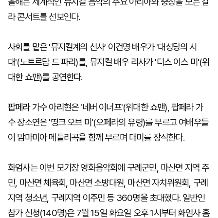
올해는 세계적인 뮤지컬 음악의 주요 아리아와 중창을 모은 갈
라 콘서트를 선보인다.
사회를 맡은 '뮤지컬계의 신사' 이건명 배우가 '대성당의 시
대'(노트르담 드 파리)를, 뮤지컬 배우 리사가 '디스 이스 미'(위
대한 쇼맨)를 공연한다.
팝페라 가수 아리현은 '네버 이너프'(위대한 쇼맨), 팝페라 가
수 장소연은 '띵크 오브 미'(오페라의 유령)를 부르고 여배우들
이 맘마미아 메들리곡을 함께 부르며 대미를 장식한다.
화엄사는 이번 모기장 영화음악회에 구례군민, 마산면 지역 주
민, 마산면 체육회, 마산면 소방대원, 마산면 자치위원회, 구례
지역 청소년, 구례지역 이주민 등 360명을 초대했다. 일반인
참가 신청(140명)은 7월 15일 화요일 오후 1시부터 화엄사 홈