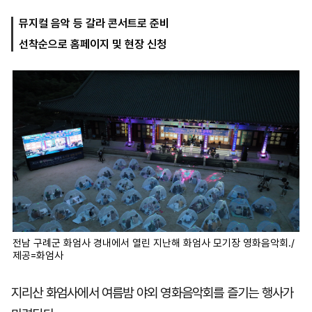
뮤지컬 음악 등 갈라 콘서트로 준비
선착순으로 홈페이지 및 현장 신청
마
운
대
켓
세
학
파
동
워
문
골
프
전남 구례군 화엄사 경내에서 열린 지난해 화엄사 모기장 영화음악회./
제공=화엄사
지리산 화엄사에서 여름밤 야외 영화음악회를 즐기는 행사가