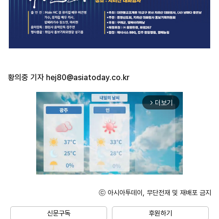
황의중 기자
hej80@asiatoday.co.kr
더보기
arrow_forward_ios
ⓒ 아시아투데이, 무단전재 및 재배포 금지
Unmute
신문구독
후원하기