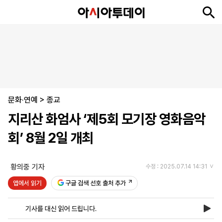
뉴
최
속
정
사
경
국
오
피
아
문
포
스
신
보
치
회
제
제
피
플
투
화
토
니
시
·
문화·연예
언
티
스
>
종교
포
지리산 화엄사 ‘제5회 모기장 영화음악
츠
회’ 8월 2일 개최
ENGLISH
中
Tiếng
文
Việt
황의중 기자
수정 : 2025.07.14 14:31
앱에서 읽기
구글 검색 선호 출처 추가
지
신
후
제
회
앱
면
문
원
보
사
설
기사를 대신 읽어 드립니다.
보
구
하
24
소
치
기
독
기
시
개