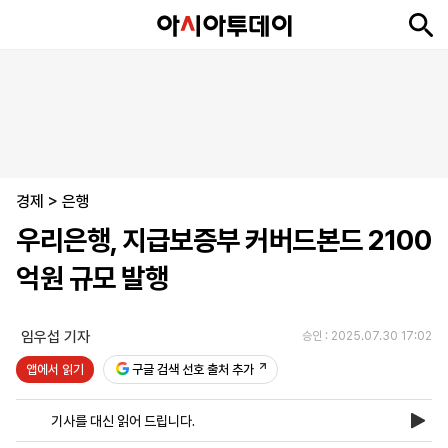
뉴
최
속
정
사
경
국
오
피
아
문
포
스
신
보
치
회
제
제
피
플
투
화
토
니
시
·
경제
언
티
스
>
은행
포
우리은행, 지급보증부 커버드본드 2100
츠
억원 규모 발행
ENGLISH
中
Tiếng
文
Việt
임우섭 기자
승인 : 2025.07.30 17:02
앱에서 읽기
구글 검색 선호 출처 추가
지
신
후
제
회
앱
면
문
원
보
사
설
기사를 대신 읽어 드립니다.
보
구
하
24
소
치
기
독
기
시
개