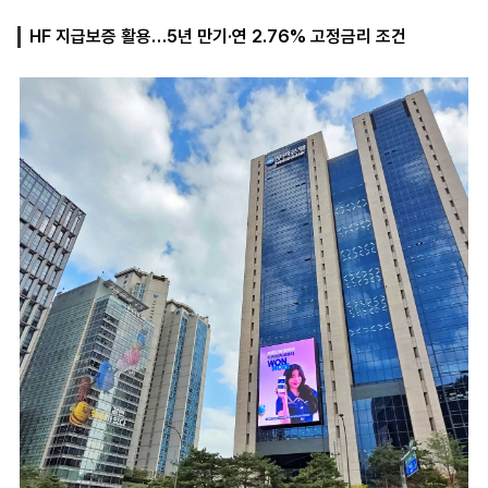
HF 지급보증 활용…5년 만기·연 2.76% 고정금리 조건
마
운
대
켓
세
학
파
동
워
문
골
프