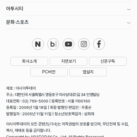
아투시티
문화·스포츠
회사소개
지면보기
신문구독
PC버전
앱설치
제호 : 아시아투데이
주소 : 대한민국 서울특별시 영등포구 의사당대로1길 34 인영빌딩
대표전화 : 02) 769-5000 | 등록번호 : 서울 아00160
등록일 : 2006년 1월 18일 | 회장·발행인·편집인 : 우종순
발행일자 : 2005년 11월 11일 | 청소년보호책임자 : 성희제
아시아투데이의 모든 콘텐츠(기사)는 저작권법의 보호를 받으며, 무단전재 및 수집,
복사, 재배포 등을 금지합니다.
Copyright by ASIATODAY Co., Ltd. All Rights Reserved.