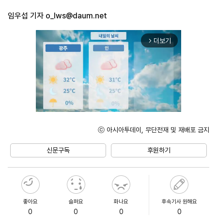
임우섭 기자
o_lws@daum.net
더보기
arrow_forward_ios
ⓒ 아시아투데이, 무단전재 및 재배포 금지
Unmute
신문구독
후원하기
좋아요
슬퍼요
화나요
후속기사 원해요
0
0
0
0