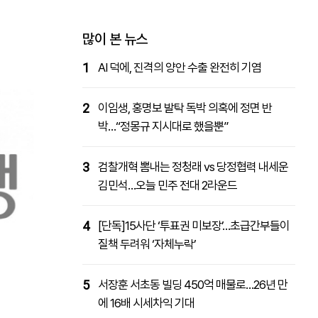
패밀리사이트
마켓파워
아투TV
대학동문골프최강전
많이 본 뉴스
1
AI 덕에, 진격의 양안 수출 완전히 기염
2
이임생, 홍명보 발탁 독박 의혹에 정면 반
박…“정몽규 지시대로 했을뿐”
3
검찰개혁 뽐내는 정청래 vs 당정협력 내세운
김민석…오늘 민주 전대 2라운드
4
[단독]15사단 ‘투표권 미보장’…초급간부들이
질책 두려워 ‘자체누락’
5
서장훈 서초동 빌딩 450억 매물로…26년 만
에 16배 시세차익 기대