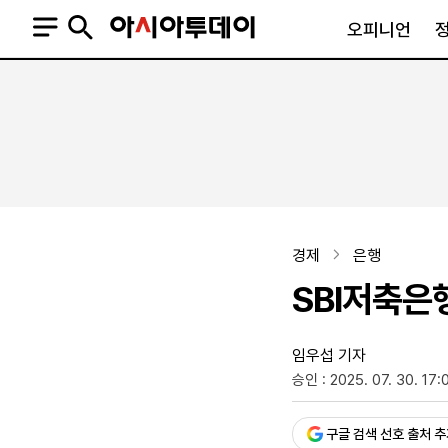
오피니언
오피니언
정치
사회
사설
정치일반
사회일반
칼럼·기고
청와대
사건·사고
기자의 눈
국회·정당
법원·검찰
피플
북한
교육·행정
경제
은행
외교
노동·복지·환경
SBI저축은
국방
보건·의학
정부
임우섭 기자
승인 : 2025. 07. 30. 17:
SNS
뉴스스탠드
네이버블로그
아투TV(유튜브)
페이스북
구글 검색 선호 출처 