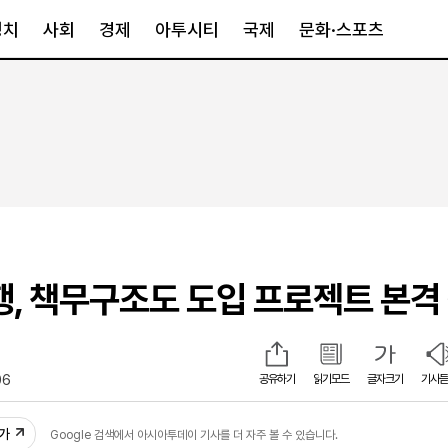
정치
사회
경제
아투시티
국제
문화·스포츠
경제
아투시티
국제
경제일반
종합
세계일반
정책
메트로
아시아·호주
금융·증권
경기·인천
북미
산업
세종·충청
중남미
IT·과학
영남
유럽
행, 책무구조도 도입 프로젝트 본격
부동산
호남
중동·아프리
유통
강원
중기·벤처
제주
06
공유하기
읽기모드
글자크기
기사듣
인스타그램
추가
Google 검색에서 아시아투데이 기사를 더 자주 볼 수 있습니다.