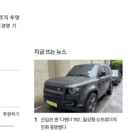
조직 투명
리경영 기
지금 뜨는 뉴스
후원하기
1
선입견 깬 ‘디펜더 110’…일상형 오프로더의
진화 증명했다