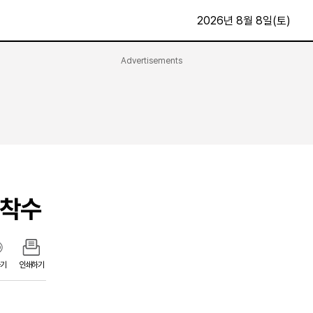
2026년 8월 8일(토)
Advertisements
문화·스포츠
최신
전체
방송
지면보기
가요
구독신청
영화
First Edition
문화
후원하기
 착수
카
종교
제보24시
스포츠
알립니다
여행
기
인쇄하기