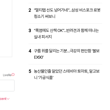
2
“멀티탭 선도 넘어가네”…삼성 비스포크 로봇
청소기 써보니
3
“폭염에도 산책 OK”…반려견과 함께 떠나는
실내 피서지
4
구름 위를 달리는 기분…극강의 편안함 ‘볼보
EX90’
5
농산물인줄 알았던 스테비아 토마토, 알고보
니 ‘가공식품’