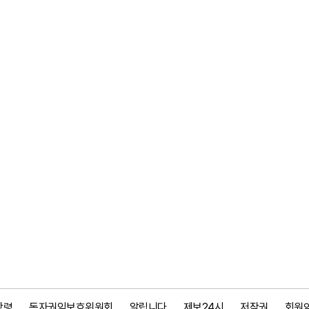
강령
독자권익보호위원회
알립니다
제보24시
저작권
회원