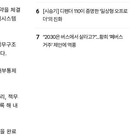
계약을 체결
6
[시승기] 디펜더 110이 증명한 ‘일상형 오프로
제시스템
더’의 진화
7
“2030은 버스에서 살라고?”…황희 ‘폐버스
책무구조
거주’ 제안에 역풍
다.
 내부통제
리, 책무
록 해 내
축을 완료