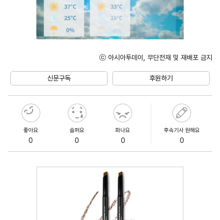
ⓒ 아시아투데이, 무단전재 및 재배포 금지
Unmute
신문구독
후원하기
좋아요
슬퍼요
화나요
후속기사 원해요
0
0
0
0