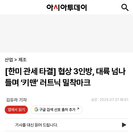
뉴
최
속
정
사
경
국
오
피
아
문
포
스
신
보
치
회
제
제
피
플
투
화
토
니
시
·
산업
언
티
스
>
제조
포
[한미 관세 타결] 협상 3인방, 대륙 넘나
츠
들며 ‘키맨’ 러트닉 밀착마크
ENGLISH
中
Tiếng
文
Việt
김유라 기자
승인 : 2025.07.31 18:01
앱에서 읽기
구글 검색 선호 출처 추가
지
신
후
제
회
앱
면
문
원
보
사
설
기사를 대신 읽어 드립니다.
보
구
하
24
소
치
기
독
기
시
개