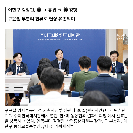
여한구·김정관, 美 → 유럽 → 美 강행
구윤철 부총리 합류로 협상 유종의미
마
운
대
켓
세
학
파
동
워
문
골
프
구윤철 경제부총리 겸 기획재정부 장관이 30일(현지시간) 미국 워싱턴
D.C. 주미한국대사관에서 열린 '한-미 통상협의 결과브리핑'에서 발표문
을 낭독하고 있다. 왼쪽부터 김정관 산업통상자원부 장관, 구 부총리, 여
한구 통상교섭본부장. /제공=기획재정부