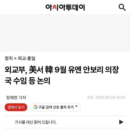
뉴
최
속
정
사
경
국
오
피
아
문
포
스
신
보
치
회
제
제
피
플
투
화
토
니
시
·
정치
언
티
스
>
외교·통일
포
외교부, 美서 韓 9월 유엔 안보리 의장
츠
국 수임 등 논의
ENGLISH
中
Tiếng
文
Việt
정채현 기자
승인 : 2025.08.04 14:43
앱에서 읽기
구글 검색 선호 출처 추가
지
신
후
제
회
앱
면
문
원
보
사
설
기사를 대신 읽어 드립니다.
보
구
하
24
소
치
기
독
기
시
개