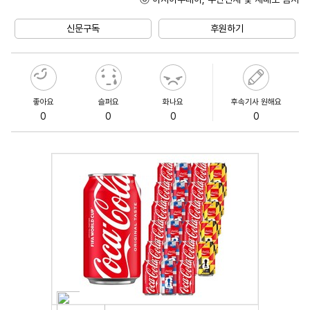
Mute
신문구독
후원하기
좋아요
슬퍼요
화나요
후속기사 원해요
0
0
0
0