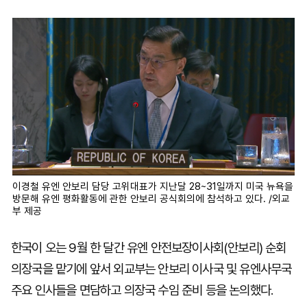
마
운
대
켓
세
학
파
동
워
문
골
프
이경철 유엔 안보리 담당 고위대표가 지난달 28~31일까지 미국 뉴욕을
방문해 유엔 평화활동에 관한 안보리 공식회의에 참석하고 있다. /외교
부 제공
한국이 오는 9월 한 달간 유엔 안전보장이사회(안보리) 순회
의장국을 맡기에 앞서 외교부는 안보리 이사국 및 유엔사무국
주요 인사들을 면담하고 의장국 수임 준비 등을 논의했다.