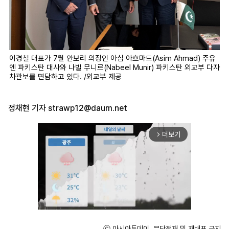
이경철 대표가 7월 안보리 의장인 아심 아흐마드(Asim Ahmad) 주유
엔 파키스탄 대사와 나빌 무니르(Nabeel Munir) 파키스탄 외교부 다자
차관보를 면담하고 있다. /외교부 제공
정채현 기자
strawp12@daum.net
더보기
arrow_forward_ios
ⓒ 아시아투데이, 무단전재 및 재배포 금지