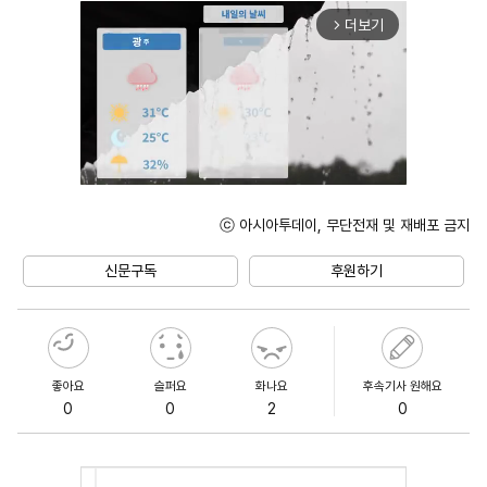
더보기
arrow_forward_ios
ⓒ 아시아투데이, 무단전재 및 재배포 금지
Unmute
신문구독
후원하기
좋아요
슬퍼요
화나요
후속기사 원해요
0
0
2
0