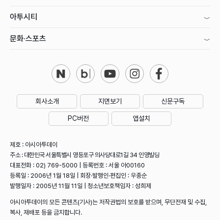
아투시티
문화·스포츠
회사소개
지면보기
신문구독
PC버전
앱설치
제호 : 아시아투데이
주소 : 대한민국 서울특별시 영등포구 의사당대로1길 34 인영빌딩
대표전화 : 02) 769-5000 | 등록번호 : 서울 아00160
등록일 : 2006년 1월 18일 | 회장·발행인·편집인 : 우종순
발행일자 : 2005년 11월 11일 | 청소년보호책임자 : 성희제
아시아투데이의 모든 콘텐츠(기사)는 저작권법의 보호를 받으며, 무단전재 및 수집,
복사, 재배포 등을 금지합니다.