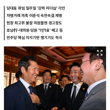
당대표 취임 일주일 '강력 리더십' 각인
차명거래 의혹 이춘석 속전속결 제명
마
운
대
켓
세
학
현장 최고위 불참 의원들엔 경고장도
파
동
워
문
호남行-대의원·당원 '1인1표' 예고 등
골
민주당 핵심 지지기반 챙기기도 적극
프