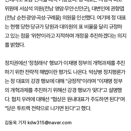
위원에 서삼석 의원(전남 영암·무안·신안군), 대변인에 권향엽
(전남 순천·광양·곡성·구례을) 의원을 인선했다. 여기에 정 대표
는 현행 당헌·당규가 당원과 대의원의 표 비율을 달리 규정하
고 있는 점을 '위헌'이라고 지적하며 개정을 추진하겠다는 의지
를 밝혔다.
정치권에선 '정청래식' 행보가 이재명 정부의 개혁과제를 추진
하기 위한 전략적 해법이란 평가도 나온다. 박상병 정치평론가
는 정 대표의 강경 행보에 대해 "긍정적"이라며 "이재명 정부
의 개혁과제를 추진하기 위해선 강경 행보가 맞다"고 설명했
다. 협치 우려에 대해선 "협상은 원내대표가 주도하면 된다"며
"당은 투트랙 전략으로 나가면 된다"고 했다.
김동욱 기자
kdw315@naver.com