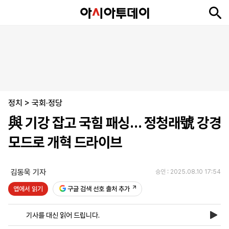
뉴
최
속
정
사
경
국
오
피
아
문
포
스
신
보
치
회
제
제
피
플
투
화
토
니
시
·
정치
언
티
스
>
국회·정당
포
與 기강 잡고 국힘 패싱… 정청래號 강경
츠
모드로 개혁 드라이브
ENGLISH
中
Tiếng
文
Việt
김동욱 기자
승인 : 2025.08.10 17:54
앱에서 읽기
구글 검색 선호 출처 추가
지
신
후
제
회
앱
면
문
원
보
사
설
기사를 대신 읽어 드립니다.
보
구
하
24
소
치
기
독
기
시
개