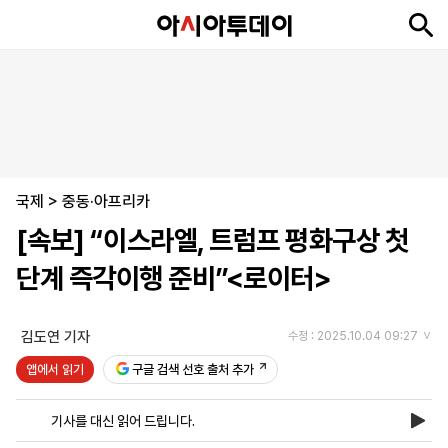
뉴
최
속
정
사
경
국
오
피
아
문
포
스
신
보
치
회
제
제
피
플
투
화
토
니
시
·
국제
언
티
스
>
중동·아프리카
포
[속보] “이스라엘, 트럼프 평화구상 첫
츠
단계 즉각이행 준비”<로이터>
ENGLISH
中
Tiếng
文
Việt
김도연 기자
수정 : 2025.10.04 09:27
앱에서 읽기
구글 검색 선호 출처 추가
지
신
후
제
회
앱
면
문
원
보
사
설
기사를 대신 읽어 드립니다.
보
구
하
24
소
치
기
독
기
시
개