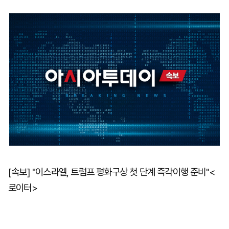
마
운
대
켓
세
학
파
동
워
문
골
프
[속보] "이스라엘, 트럼프 평화구상 첫 단계 즉각이행 준비"<
로이터>