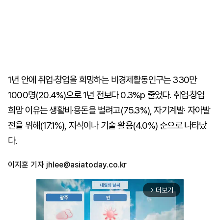
1년 안에 취업·창업을 희망하는 비경제활동인구는 330만
1000명(20.4%)으로 1년 전보다 0.3%p 줄었다. 취업·창업
희망 이유는 생활비·용돈을 벌려고(75.3%), 자기계발· 자아발
전을 위해(17.1%), 지식이나 기술 활용(4.0%) 순으로 나타났
다.
이지훈 기자
jhlee@asiatoday.co.kr
더보기
arrow_forward_ios