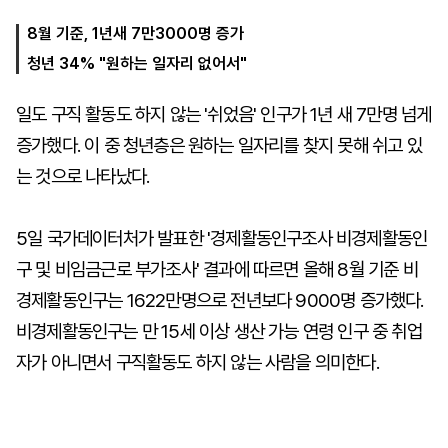
8월 기준, 1년새 7만3000명 증가
청년 34% "원하는 일자리 없어서"
마
운
대
켓
세
학
파
동
일도 구직 활동도 하지 않는 '쉬었음' 인구가 1년 새 7만명 넘게
워
문
골
증가했다. 이 중 청년층은 원하는 일자리를 찾지 못해 쉬고 있
프
는 것으로 나타났다.
5일 국가데이터처가 발표한 '경제활동인구조사 비경제활동인
구 및 비임금근로 부가조사' 결과에 따르면 올해 8월 기준 비
경제활동인구는 1622만명으로 전년보다 9000명 증가했다.
비경제활동인구는 만 15세 이상 생산 가능 연령 인구 중 취업
자가 아니면서 구직활동도 하지 않는 사람을 의미한다.