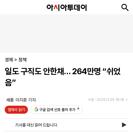
뉴
최
속
정
사
경
국
오
피
아
문
포
스
신
보
치
회
제
제
피
플
투
화
토
니
시
·
경제
언
티
스
>
정책
포
일도 구직도 안한채… 264만명 “쉬었
츠
음”
ENGLISH
中
Tiếng
文
Việt
세종
이지훈 기자
수정 : 2025.11.05 18:18
앱에서 읽기
구글 검색 선호 출처 추가
지
신
후
제
회
앱
면
문
원
보
사
설
기사를 대신 읽어 드립니다.
보
구
하
24
소
치
기
독
기
시
개