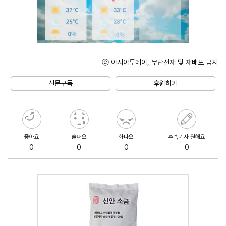
ⓒ 아시아투데이, 무단전재 및 재배포 금지
Unmute
신문구독
후원하기
좋아요
슬퍼요
화나요
후속기사 원해요
0
0
0
0